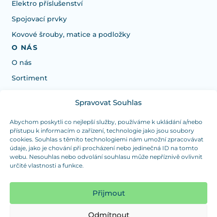
Elektro příslušenství
Spojovací prvky
Kovové šrouby, matice a podložky
O NÁS
O nás
Sortiment
Spravovat Souhlas
Potřebujete poradit s výběrem?
Jsme tu pro vás Pondělí-Čtvrtek od: 7:30 - 15:30 hodin
Abychom poskytli co nejlepší služby, používáme k ukládání a/nebo
přístupu k informacím o zařízení, technologie jako jsou soubory
a Pátek od 7:30 - 14:30 hodin
cookies. Souhlas s těmito technologiemi nám umožní zpracovávat
údaje, jako je chování při procházení nebo jedinečná ID na tomto
info@dualpraha.cz
+420 725 802 767
webu. Nesouhlas nebo odvolání souhlasu může nepříznivě ovlivnit
určité vlastnosti a funkce.
OSOBNÍ ODBĚR
(platba pouze v hotovosti)
Přijmout
Jsme tu pro vás Pondělí-Čtvrtek od: 7:30 - 15:30 hodin
a Pátek od 7:30 - 14:30 hodin
Odmítnout