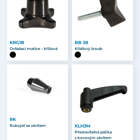
KRG1B
BB 28
Ovládací matice – křížová
Křídlový šroub
RK
KLH3M
Rukojeť se závitem
Přestavitelná páčka
s kovovým závitem