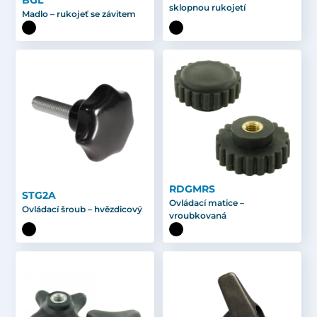
BGL
sklopnou rukojetí
Madlo – rukojeť se závitem
RDGMRS
STG2A
Ovládací matice –
Ovládací šroub – hvězdicový
vroubkovaná