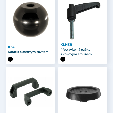
KLH3B
KKC
Přestavitelná páčka
Koule s plastovým závitem
s kovovým šroubem