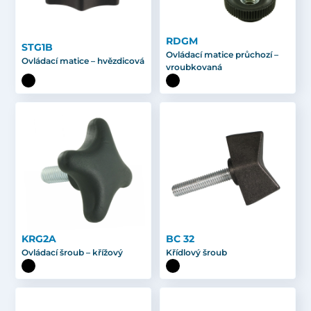
RDGM
STG1B
Ovládací matice průchozí –
Ovládací matice – hvězdicová
vroubkovaná
KRG2A
BC 32
Ovládací šroub – křížový
Křídlový šroub