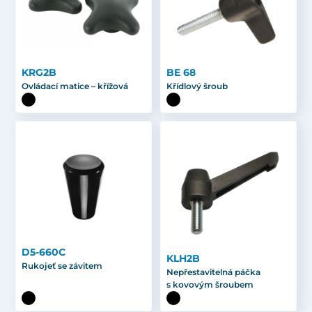
KRG2B
BE 68
Ovládací matice – křížová
Křídlový šroub
D5-660C
KLH2B
Rukojeť se závitem
Nepřestavitelná páčka
s kovovým šroubem