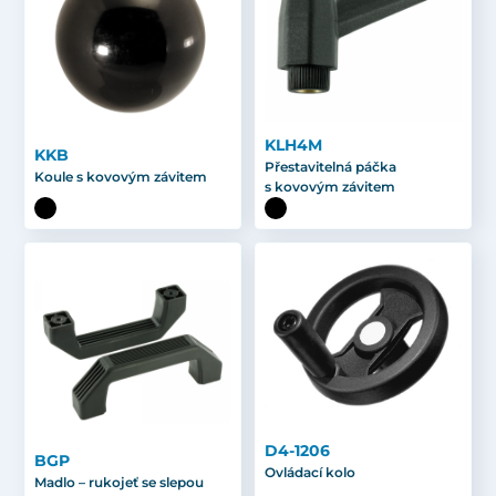
KLH4M
KKB
Přestavitelná páčka
Koule s kovovým závitem
s kovovým závitem
D4-1206
BGP
Ovládací kolo
Madlo – rukojeť se slepou