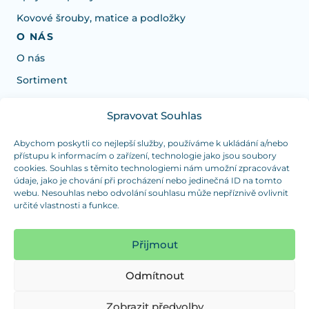
Kovové šrouby, matice a podložky
O NÁS
O nás
Sortiment
Spravovat Souhlas
Potřebujete poradit s výběrem?
Jsme tu pro vás Pondělí-Čtvrtek od: 7:30 - 15:30 hodin
Abychom poskytli co nejlepší služby, používáme k ukládání a/nebo
přístupu k informacím o zařízení, technologie jako jsou soubory
a Pátek od 7:30 - 14:30 hodin
cookies. Souhlas s těmito technologiemi nám umožní zpracovávat
údaje, jako je chování při procházení nebo jedinečná ID na tomto
info@dualpraha.cz
+420 725 802 767
webu. Nesouhlas nebo odvolání souhlasu může nepříznivě ovlivnit
určité vlastnosti a funkce.
OSOBNÍ ODBĚR
(platba pouze v hotovosti)
Přijmout
Jsme tu pro vás Pondělí-Čtvrtek od: 7:30 - 15:30 hodin
a Pátek od 7:30 - 14:30 hodin
Odmítnout
Zobrazit mapu
Zobrazit předvolby