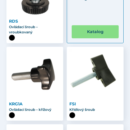
RDS
Ovládací šroub –
Katalog
vroubkovaný
KRG1A
FSI
Ovládací šroub – křížový
Křídlový šroub