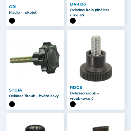
D4-1196
GRI
Ovládací kolo plné bez
Madlo – rukojeť
rukojeti
RDGS
STG1A
Ovládací šroub –
Ovládací šroub – hvězdicový
vroubkovaný