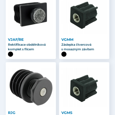
VJAF/RE
VGMM
Rektifikace obdélníková
Záslepka čtvercová
komplet s filcem
s mosazným závitem
RJG
VGMS