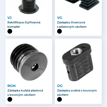
VJ
VG
Rektifikace čtyřhranná
Záslepka čtvercová
komplet
s plastovým závitem
RGM
OG
Záslepka kulatá plastová
Záslepka oválná s kovovým
s kovovým závitem
závitem