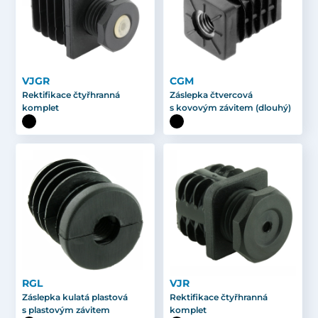
VJGR
CGM
Rektifikace čtyřhranná
Záslepka čtvercová
komplet
s kovovým závitem (dlouhý)
RGL
VJR
Záslepka kulatá plastová
Rektifikace čtyřhranná
s plastovým závitem
komplet