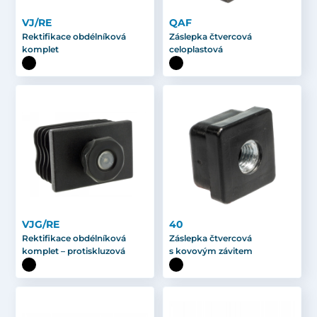
VJ/RE
QAF
Rektifikace obdélníková
Záslepka čtvercová
komplet
celoplastová
VJG/RE
40
Rektifikace obdélníková
Záslepka čtvercová
komplet – protiskluzová
s kovovým závitem