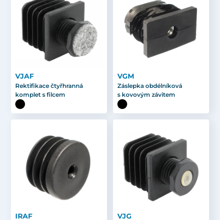
VJAF
VGM
Rektifikace čtyřhranná
Záslepka obdélníková
komplet s filcem
s kovovým závitem
IRAF
VJG