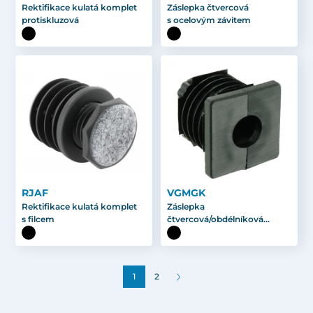
Rektifikace kulatá komplet
Záslepka čtvercová
protiskluzová
s ocelovým závitem
RJAF
VGMGK
Rektifikace kulatá komplet
Záslepka
s filcem
čtvercová/obdélníková
plastová s vloženou matkou
1
2