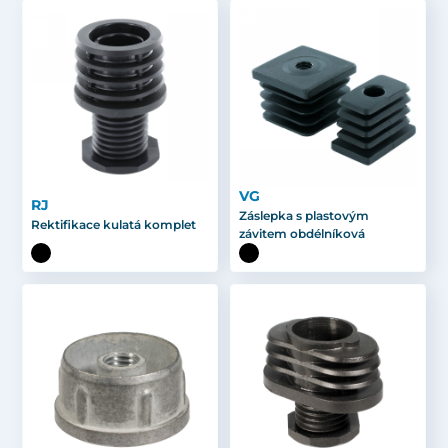
VG
RJ
Záslepka s plastovým
Rektifikace kulatá komplet
závitem obdélníková