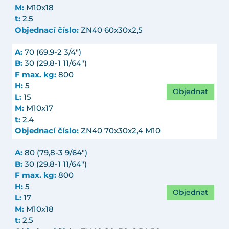
M:
M10x18
t:
2.5
Objednací číslo:
ZN40 60x30x2,5
A:
70 (69,9-2 3/4")
B:
30 (29,8-1 11/64")
F max. kg:
800
H:
5
Objednat
L:
15
M:
M10x17
t:
2.4
Objednací číslo:
ZN40 70x30x2,4 M10
A:
80 (79,8-3 9/64")
B:
30 (29,8-1 11/64")
F max. kg:
800
H:
5
Objednat
L:
17
M:
M10x18
t:
2.5