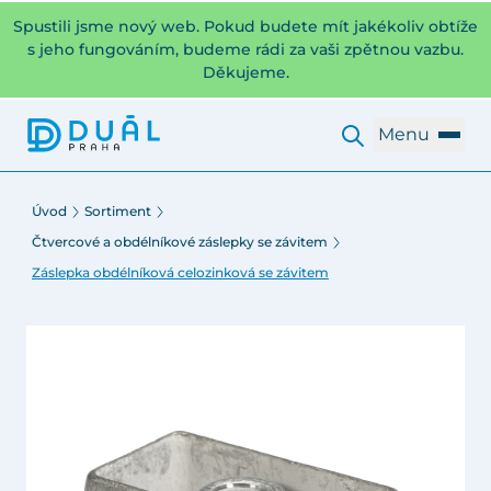
Spustili jsme nový web. Pokud budete mít jakékoliv obtíže
s jeho fungováním, budeme rádi za vaši zpětnou vazbu.
Děkujeme.
Menu
Úvod
Sortiment
Čtvercové a obdélníkové záslepky se závitem
Záslepka obdélníková celozinková se závitem