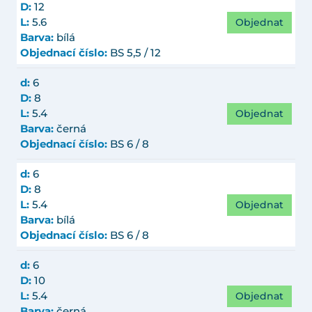
D:
12
Objednat
L:
5.6
Barva:
bílá
Objednací číslo:
BS 5,5 / 12
d:
6
D:
8
Objednat
L:
5.4
Barva:
černá
Objednací číslo:
BS 6 / 8
d:
6
D:
8
Objednat
L:
5.4
Barva:
bílá
Objednací číslo:
BS 6 / 8
d:
6
D:
10
Objednat
L:
5.4
Barva:
černá