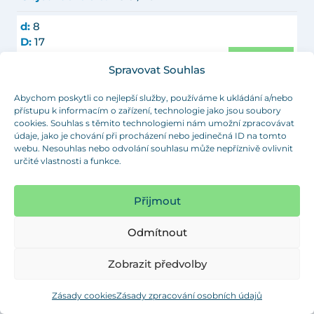
d:
8
D:
17
Objednat
L:
6.3
Spravovat Souhlas
Barva:
černá
Objednací číslo:
BS 8 / 17
Abychom poskytli co nejlepší služby, používáme k ukládání a/nebo
přístupu k informacím o zařízení, technologie jako jsou soubory
d:
8
cookies. Souhlas s těmito technologiemi nám umožní zpracovávat
D:
17
údaje, jako je chování při procházení nebo jedinečná ID na tomto
Objednat
webu. Nesouhlas nebo odvolání souhlasu může nepříznivě ovlivnit
L:
6.3
určité vlastnosti a funkce.
Barva:
bílá
Objednací číslo:
BS 8 / 17
Přijmout
d:
8.5
D:
13
Odmítnout
Objednat
L:
6.9
Barva:
černá
Zobrazit předvolby
Objednací číslo:
BS 8,5 / 13
Zásady cookies
Zásady zpracování osobních údajů
d:
8.5