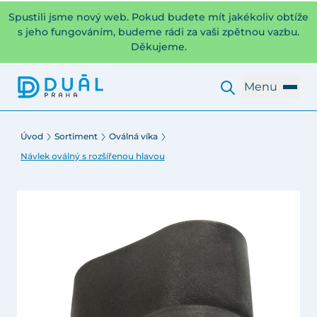
Spustili jsme nový web. Pokud budete mít jakékoliv obtíže
s jeho fungováním, budeme rádi za vaši zpětnou vazbu.
Děkujeme.
Menu
Úvod
Sortiment
Oválná víka
Návlek oválný s rozšířenou hlavou