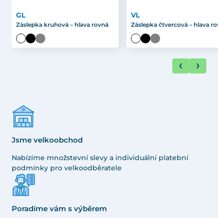
GL
VL
Záslepka kruhová – hlava rovná
Záslepka čtvercová – hlava r
Jsme velkoobchod
Nabízíme množstevní slevy a individuální platební
podmínky pro velkoodběratele
Poradíme vám s výběrem