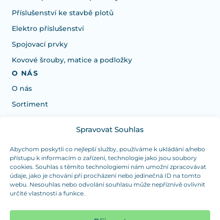
Příslušenství ke stavbě plotů
Elektro příslušenství
Spojovací prvky
Kovové šrouby, matice a podložky
O NÁS
O nás
Sortiment
Spravovat Souhlas
Potřebujete poradit s výběrem?
Jsme tu pro vás Pondělí-Čtvrtek od: 7:30 - 15:30 hodin
Abychom poskytli co nejlepší služby, používáme k ukládání a/nebo
přístupu k informacím o zařízení, technologie jako jsou soubory
a Pátek od 7:30 - 14:30 hodin
cookies. Souhlas s těmito technologiemi nám umožní zpracovávat
údaje, jako je chování při procházení nebo jedinečná ID na tomto
info@dualpraha.cz
+420 725 802 767
webu. Nesouhlas nebo odvolání souhlasu může nepříznivě ovlivnit
určité vlastnosti a funkce.
OSOBNÍ ODBĚR
(platba pouze v hotovosti)