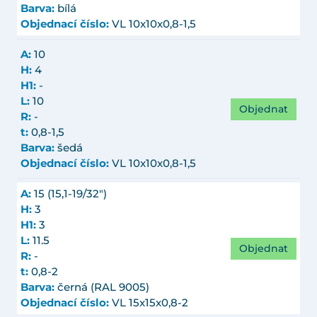
Barva:
bílá
Objednací číslo:
VL 10x10x0,8-1,5
A:
10
H:
4
H1:
-
L:
10
Objednat
R:
-
t:
0,8-1,5
Barva:
šedá
Objednací číslo:
VL 10x10x0,8-1,5
A:
15 (15,1-19/32")
H:
3
H1:
3
L:
11.5
Objednat
R:
-
t:
0,8-2
Barva:
černá (RAL 9005)
Objednací číslo:
VL 15x15x0,8-2