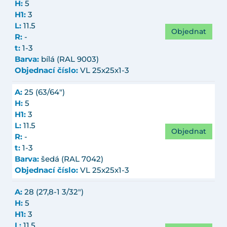
H:
5
H1:
3
L:
11.5
Objednat
R:
-
t:
1-3
Barva:
bílá (RAL 9003)
Objednací číslo:
VL 25x25x1-3
A:
25 (63/64")
H:
5
H1:
3
L:
11.5
Objednat
R:
-
t:
1-3
Barva:
šedá (RAL 7042)
Objednací číslo:
VL 25x25x1-3
A:
28 (27,8-1 3/32")
H:
5
H1:
3
L:
11.5