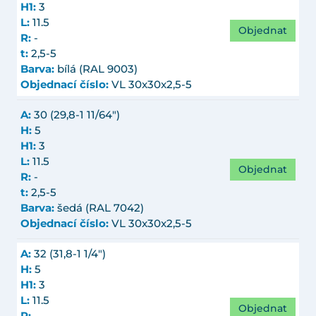
H1:
3
L:
11.5
Objednat
R:
-
t:
2,5-5
Barva:
bílá (RAL 9003)
Objednací číslo:
VL 30x30x2,5-5
A:
30 (29,8-1 11/64")
H:
5
H1:
3
L:
11.5
Objednat
R:
-
t:
2,5-5
Barva:
šedá (RAL 7042)
Objednací číslo:
VL 30x30x2,5-5
A:
32 (31,8-1 1/4")
H:
5
H1:
3
L:
11.5
Objednat