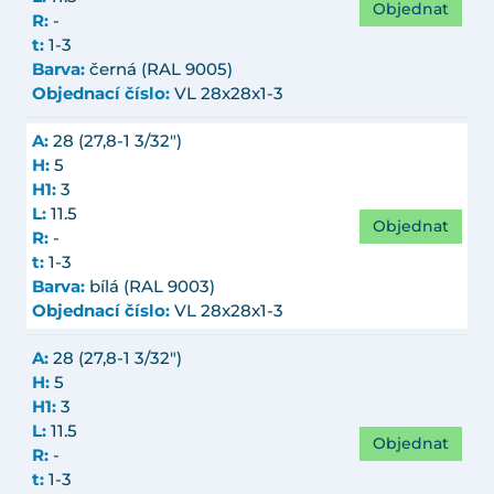
Objednat
R:
-
t:
1-3
Barva:
černá (RAL 9005)
Objednací číslo:
VL 28x28x1-3
A:
28 (27,8-1 3/32")
H:
5
H1:
3
L:
11.5
Objednat
R:
-
t:
1-3
Barva:
bílá (RAL 9003)
Objednací číslo:
VL 28x28x1-3
A:
28 (27,8-1 3/32")
H:
5
H1:
3
L:
11.5
Objednat
R:
-
t:
1-3