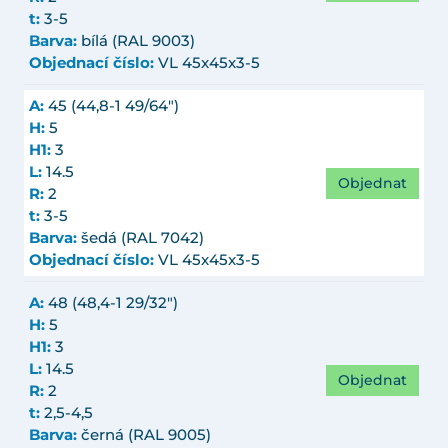
t:
3-5
Barva:
bílá (RAL 9003)
Objednací číslo:
VL 45x45x3-5
A:
45 (44,8-1 49/64")
H:
5
H1:
3
L:
14.5
Objednat
R:
2
t:
3-5
Barva:
šedá (RAL 7042)
Objednací číslo:
VL 45x45x3-5
A:
48 (48,4-1 29/32")
H:
5
H1:
3
L:
14.5
Objednat
R:
2
t:
2,5-4,5
Barva:
černá (RAL 9005)