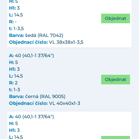
H:
5
H1:
3
L:
14.5
Objednat
R:
-
t:
1-3,5
Barva:
šedá (RAL 7042)
Objednací číslo:
VL 38x38x1-3,5
A:
40 (40,1-1 37/64")
H:
5
H1:
3
L:
14.5
Objednat
R:
2
t:
1-3
Barva:
černá (RAL 9005)
Objednací číslo:
VL 40x40x1-3
A:
40 (40,1-1 37/64")
H:
5
H1:
3
L:
14.5