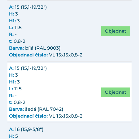
A:
15 (15,1-19/32")
H:
3
H1:
3
L:
11.5
Objednat
R:
-
t:
0,8-2
Barva:
bílá (RAL 9003)
Objednací číslo:
VL 15x15x0,8-2
A:
15 (15,1-19/32")
H:
3
H1:
3
L:
11.5
Objednat
R:
-
t:
0,8-2
Barva:
šedá (RAL 7042)
Objednací číslo:
VL 15x15x0,8-2
A:
16 (15,9-5/8")
H:
5