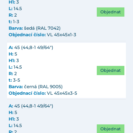
H1:
3
L:
14.5
Objednat
R:
2
t:
1-3
Barva:
šedá (RAL 7042)
Objednací číslo:
VL 45x45x1-3
A:
45 (44,8-1 49/64")
H:
5
H1:
3
L:
14.5
Objednat
R:
2
t:
3-5
Barva:
černá (RAL 9005)
Objednací číslo:
VL 45x45x3-5
A:
45 (44,8-1 49/64")
H:
5
H1:
3
L:
14.5
Objednat
R:
2