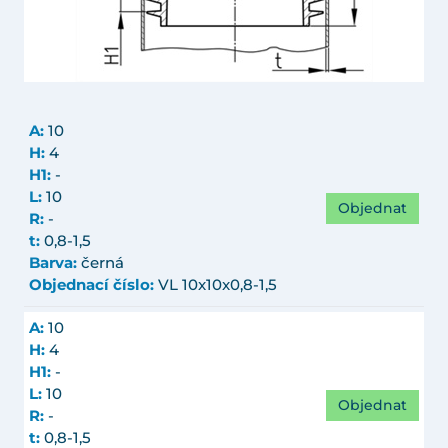
A:
10
H:
4
H1:
-
L:
10
Objednat
R:
-
t:
0,8-1,5
Barva:
černá
Objednací číslo:
VL 10x10x0,8-1,5
A:
10
H:
4
H1:
-
L:
10
Objednat
R:
-
t:
0,8-1,5