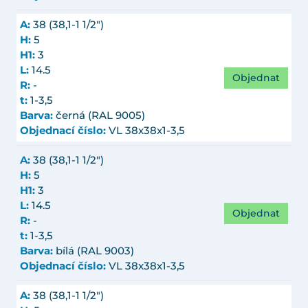
A:
38 (38,1-1 1/2")
H:
5
H1:
3
L:
14.5
Objednat
R:
-
t:
1-3,5
Barva:
černá (RAL 9005)
Objednací číslo:
VL 38x38x1-3,5
A:
38 (38,1-1 1/2")
H:
5
H1:
3
L:
14.5
Objednat
R:
-
t:
1-3,5
Barva:
bílá (RAL 9003)
Objednací číslo:
VL 38x38x1-3,5
A:
38 (38,1-1 1/2")