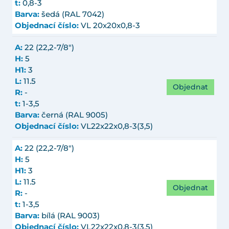
t:
0,8-3
Barva:
šedá (RAL 7042)
Objednací číslo:
VL 20x20x0,8-3
A:
22 (22,2-7/8")
H:
5
H1:
3
L:
11.5
Objednat
R:
-
t:
1-3,5
Barva:
černá (RAL 9005)
Objednací číslo:
VL22x22x0,8-3(3,5)
A:
22 (22,2-7/8")
H:
5
H1:
3
L:
11.5
Objednat
R:
-
t:
1-3,5
Barva:
bílá (RAL 9003)
Objednací číslo:
VL22x22x0,8-3(3,5)