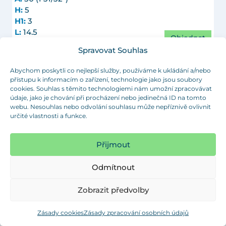
H:
5
H1:
3
L:
14.5
Objednat
R:
2.5
Spravovat Souhlas
t:
0,8-3
Barva:
černá (RAL 9005)
Abychom poskytli co nejlepší služby, používáme k ukládání a/nebo
Objednací číslo:
VL 50x50x0,8-3
přístupu k informacím o zařízení, technologie jako jsou soubory
cookies. Souhlas s těmito technologiemi nám umožní zpracovávat
údaje, jako je chování při procházení nebo jedinečná ID na tomto
A:
50 (1 31/32")
webu. Nesouhlas nebo odvolání souhlasu může nepříznivě ovlivnit
H:
5
určité vlastnosti a funkce.
H1:
3
L:
14.5
Objednat
R:
2.5
Přijmout
t:
0,8-3
Barva:
bílá (RAL 9003)
Odmítnout
Objednací číslo:
VL 50x50x0,8-3
Zobrazit předvolby
A:
50 (1 31/32")
H:
5
Zásady cookies
Zásady zpracování osobních údajů
H1:
3