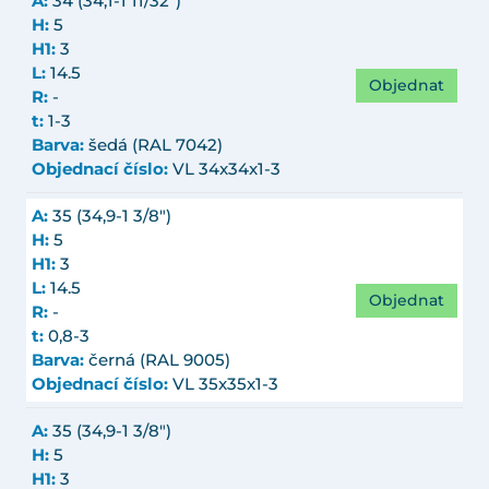
A:
34 (34,1-1 11/32")
H:
5
H1:
3
L:
14.5
Objednat
R:
-
t:
1-3
Barva:
šedá (RAL 7042)
Objednací číslo:
VL 34x34x1-3
A:
35 (34,9-1 3/8")
H:
5
H1:
3
L:
14.5
Objednat
R:
-
t:
0,8-3
Barva:
černá (RAL 9005)
Objednací číslo:
VL 35x35x1-3
A:
35 (34,9-1 3/8")
H:
5
H1:
3