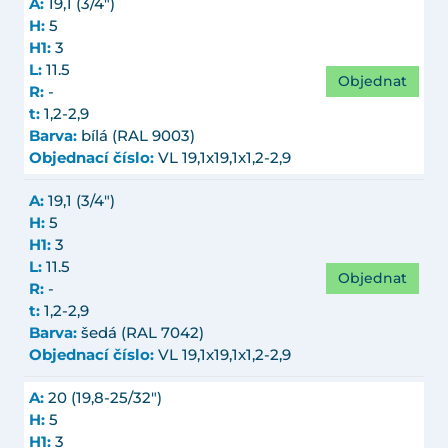
A:
19,1 (3/4")
H:
5
H1:
3
L:
11.5
Objednat
R:
-
t:
1,2-2,9
Barva:
bílá (RAL 9003)
Objednací číslo:
VL 19,1x19,1x1,2-2,9
A:
19,1 (3/4")
H:
5
H1:
3
L:
11.5
Objednat
R:
-
t:
1,2-2,9
Barva:
šedá (RAL 7042)
Objednací číslo:
VL 19,1x19,1x1,2-2,9
A:
20 (19,8-25/32")
H:
5
H1:
3