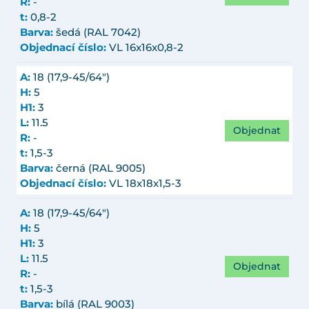
R:
-
t:
0,8-2
Barva:
šedá (RAL 7042)
Objednací číslo:
VL 16x16x0,8-2
A:
18 (17,9-45/64")
H:
5
H1:
3
L:
11.5
Objednat
R:
-
t:
1,5-3
Barva:
černá (RAL 9005)
Objednací číslo:
VL 18x18x1,5-3
A:
18 (17,9-45/64")
H:
5
H1:
3
L:
11.5
Objednat
R:
-
t:
1,5-3
Barva:
bílá (RAL 9003)