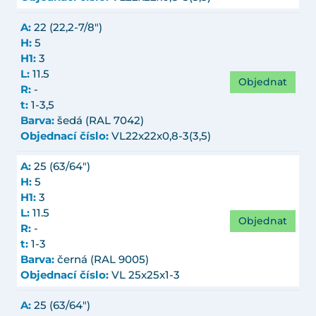
A:
22 (22,2-7/8")
H:
5
H1:
3
L:
11.5
Objednat
R:
-
t:
1-3,5
Barva:
šedá (RAL 7042)
Objednací číslo:
VL22x22x0,8-3(3,5)
A:
25 (63/64")
H:
5
H1:
3
L:
11.5
Objednat
R:
-
t:
1-3
Barva:
černá (RAL 9005)
Objednací číslo:
VL 25x25x1-3
A:
25 (63/64")