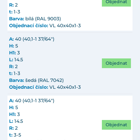
Objednat
R:
2
t:
1-3
Barva:
bílá (RAL 9003)
Objednací číslo:
VL 40x40x1-3
A:
40 (40,1-1 37/64")
H:
5
H1:
3
L:
14.5
Objednat
R:
2
t:
1-3
Barva:
šedá (RAL 7042)
Objednací číslo:
VL 40x40x1-3
A:
40 (40,1-1 37/64")
H:
5
H1:
3
L:
14.5
Objednat
R:
2
t:
3-5