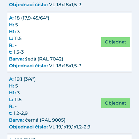
Objednací číslo:
VL 18x18x1,5-3
A:
18 (17,9-45/64")
H:
5
H1:
3
L:
11.5
Objednat
R:
-
t:
1,5-3
Barva:
šedá (RAL 7042)
Objednací číslo:
VL 18x18x1,5-3
A:
19,1 (3/4")
H:
5
H1:
3
L:
11.5
Objednat
R:
-
t:
1,2-2,9
Barva:
černá (RAL 9005)
Objednací číslo:
VL 19,1x19,1x1,2-2,9