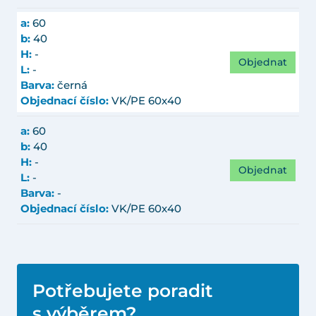
a:
60
b:
40
H:
-
Objednat
L:
-
Barva:
černá
Objednací číslo:
VK/PE 60x40
a:
60
b:
40
H:
-
Objednat
L:
-
Barva:
-
Objednací číslo:
VK/PE 60x40
Potřebujete poradit
s výběrem?