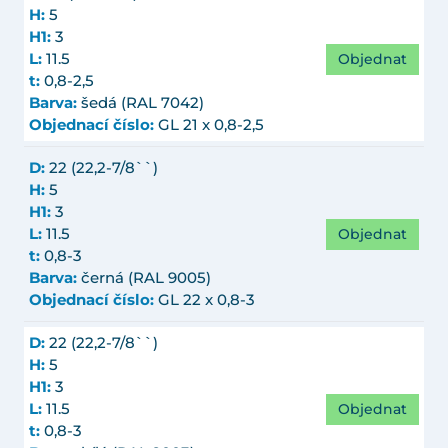
H:
5
H1:
3
Objednat
L:
11.5
t:
0,8-2,5
Barva:
šedá (RAL 7042)
Objednací číslo:
GL 21 x 0,8-2,5
D:
22 (22,2-7/8``)
H:
5
H1:
3
Objednat
L:
11.5
t:
0,8-3
Barva:
černá (RAL 9005)
Objednací číslo:
GL 22 x 0,8-3
D:
22 (22,2-7/8``)
H:
5
H1:
3
Objednat
L:
11.5
t:
0,8-3