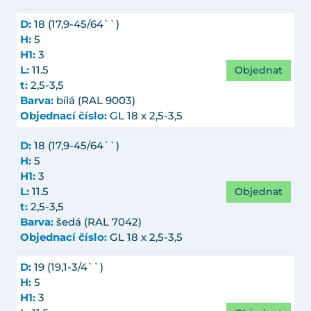
D:
18 (17,9-45/64``)
H:
5
H1:
3
Objednat
L:
11.5
t:
2,5-3,5
Barva:
bílá (RAL 9003)
Objednací číslo:
GL 18 x 2,5-3,5
D:
18 (17,9-45/64``)
H:
5
H1:
3
Objednat
L:
11.5
t:
2,5-3,5
Barva:
šedá (RAL 7042)
Objednací číslo:
GL 18 x 2,5-3,5
D:
19 (19,1-3/4``)
H:
5
H1:
3