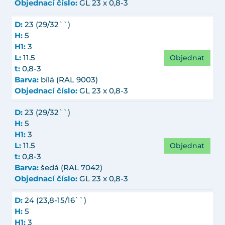
Objednací číslo:
GL 23 x 0,8-3
D:
23 (29/32``)
H:
5
H1:
3
Objednat
L:
11.5
t:
0,8-3
Barva:
bílá (RAL 9003)
Objednací číslo:
GL 23 x 0,8-3
D:
23 (29/32``)
H:
5
H1:
3
Objednat
L:
11.5
t:
0,8-3
Barva:
šedá (RAL 7042)
Objednací číslo:
GL 23 x 0,8-3
D:
24 (23,8-15/16``)
H:
5
H1:
3