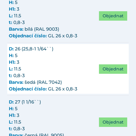
H:
5
H1:
3
Objednat
L:
11.5
t:
0,8-3
Barva:
bílá (RAL 9003)
Objednací číslo:
GL 26 x 0,8-3
D:
26 (25,8-1 1/64``)
H:
5
H1:
3
Objednat
L:
11.5
t:
0,8-3
Barva:
šedá (RAL 7042)
Objednací číslo:
GL 26 x 0,8-3
D:
27 (1 1/16``)
H:
5
H1:
3
Objednat
L:
11.5
t:
0,8-3
Barva:
černá (RAL 9005)