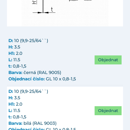
D:
10 (9,9-25/64``)
H:
3.5
H1:
2.0
Objednat
L:
11.5
t:
0,8-1,5
Barva:
černá (RAL 9005)
Objednací číslo:
GL 10 x 0,8-1,5
D:
10 (9,9-25/64``)
H:
3.5
H1:
2.0
Objednat
L:
11.5
t:
0,8-1,5
Barva:
bílá (RAL 9003)
Objednací číslo:
GL 10 x 0,8-1,5