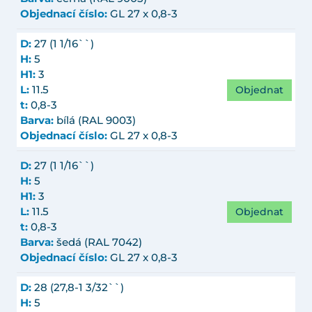
Objednací číslo:
GL 27 x 0,8-3
D:
27 (1 1/16``)
H:
5
H1:
3
Objednat
L:
11.5
t:
0,8-3
Barva:
bílá (RAL 9003)
Objednací číslo:
GL 27 x 0,8-3
D:
27 (1 1/16``)
H:
5
H1:
3
Objednat
L:
11.5
t:
0,8-3
Barva:
šedá (RAL 7042)
Objednací číslo:
GL 27 x 0,8-3
D:
28 (27,8-1 3/32``)
H:
5