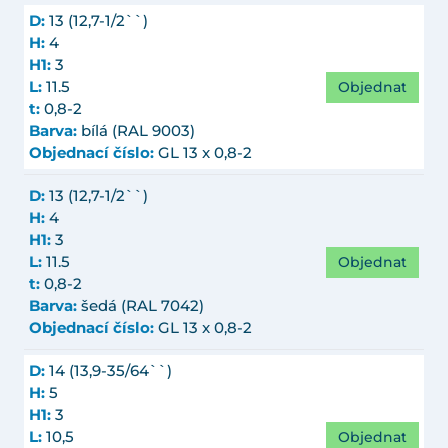
D:
13 (12,7-1/2``)
H:
4
H1:
3
Objednat
L:
11.5
t:
0,8-2
Barva:
bílá (RAL 9003)
Objednací číslo:
GL 13 x 0,8-2
D:
13 (12,7-1/2``)
H:
4
H1:
3
Objednat
L:
11.5
t:
0,8-2
Barva:
šedá (RAL 7042)
Objednací číslo:
GL 13 x 0,8-2
D:
14 (13,9-35/64``)
H:
5
H1:
3
Objednat
L:
10,5