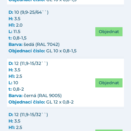
D:
10 (9,9-25/64``)
H:
3.5
H1:
2.0
Objednat
L:
11.5
t:
0,8-1,5
Barva:
šedá (RAL 7042)
Objednací číslo:
GL 10 x 0,8-1,5
D:
12 (11,9-15/32``)
H:
3.5
H1:
2.5
Objednat
L:
10
t:
0,8-2
Barva:
černá (RAL 9005)
Objednací číslo:
GL 12 x 0,8-2
D:
12 (11,9-15/32``)
H:
3.5
H1:
2.5