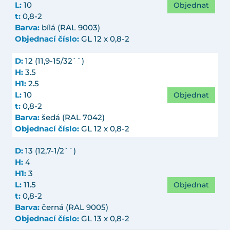
Objednat
L:
10
t:
0,8-2
Barva:
bílá (RAL 9003)
Objednací číslo:
GL 12 x 0,8-2
D:
12 (11,9-15/32``)
H:
3.5
H1:
2.5
Objednat
L:
10
t:
0,8-2
Barva:
šedá (RAL 7042)
Objednací číslo:
GL 12 x 0,8-2
D:
13 (12,7-1/2``)
H:
4
H1:
3
Objednat
L:
11.5
t:
0,8-2
Barva:
černá (RAL 9005)
Objednací číslo:
GL 13 x 0,8-2