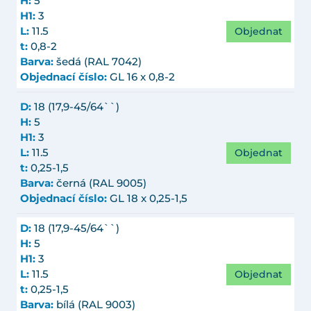
H:
5
H1:
3
Objednat
L:
11.5
t:
0,8-2
Barva:
šedá (RAL 7042)
Objednací číslo:
GL 16 x 0,8-2
D:
18 (17,9-45/64``)
H:
5
H1:
3
Objednat
L:
11.5
t:
0,25-1,5
Barva:
černá (RAL 9005)
Objednací číslo:
GL 18 x 0,25-1,5
D:
18 (17,9-45/64``)
H:
5
H1:
3
Objednat
L:
11.5
t:
0,25-1,5
Barva:
bílá (RAL 9003)