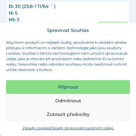
D:
30 (29,8-1 11/64``)
H:
5
H1:
3
Objednat
L:
11.5
Spravovat Souhlas
t:
2,5-4,5
Barva:
šedá (RAL 7042)
Abychom poskytli co nejlepší služby, používáme k ukládání a/nebo
Objednací číslo:
GL 30 x 2,5-4,5
přístupu k informacím o zařízení, technologie jako jsou soubory
cookies. Souhlas s těmito technologiemi nám umožní zpracovávat
údaje, jako je chování při procházení nebo jedinečná ID na tomto
D:
32 (31,8-1 1/4``)
webu. Nesouhlas nebo odvolání souhlasu může nepříznivě ovlivnit
H:
5
určité vlastnosti a funkce.
H1:
3
Objednat
L:
11.5
t:
0,8-3
Přijmout
Barva:
černá (RAL 9005)
Objednací číslo:
GL 32 x 0,8-3
Odmítnout
D:
32 (31,8-1 1/4``)
Zobrazit předvolby
H:
5
H1:
3
Zásady cookies
Zásady zpracování osobních údajů
Objednat
L:
11.5