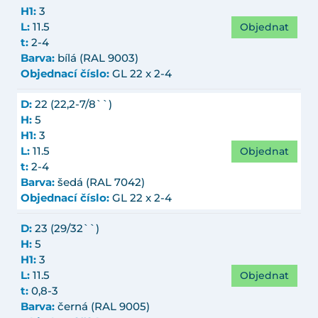
H1:
3
Objednat
L:
11.5
t:
2-4
Barva:
bílá (RAL 9003)
Objednací číslo:
GL 22 x 2-4
D:
22 (22,2-7/8``)
H:
5
H1:
3
Objednat
L:
11.5
t:
2-4
Barva:
šedá (RAL 7042)
Objednací číslo:
GL 22 x 2-4
D:
23 (29/32``)
H:
5
H1:
3
Objednat
L:
11.5
t:
0,8-3
Barva:
černá (RAL 9005)