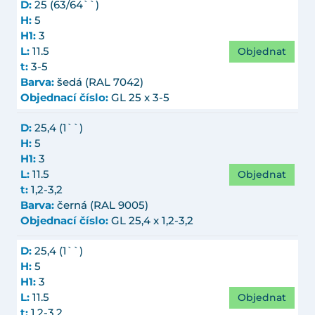
D:
25 (63/64``)
H:
5
H1:
3
Objednat
L:
11.5
t:
3-5
Barva:
šedá (RAL 7042)
Objednací číslo:
GL 25 x 3-5
D:
25,4 (1``)
H:
5
H1:
3
Objednat
L:
11.5
t:
1,2-3,2
Barva:
černá (RAL 9005)
Objednací číslo:
GL 25,4 x 1,2-3,2
D:
25,4 (1``)
H:
5
H1:
3
Objednat
L:
11.5
t:
1,2-3,2