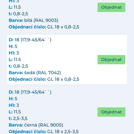
H1:
3
Objednat
L:
11.5
t:
0,8-2,5
Barva:
bílá (RAL 9003)
Objednací číslo:
GL 18 x 0,8-2,5
D:
18 (17,9-45/64``)
H:
5
H1:
3
Objednat
L:
11.5
t:
0,8-2,5
Barva:
šedá (RAL 7042)
Objednací číslo:
GL 18 x 0,8-2,5
D:
18 (17,9-45/64``)
H:
5
H1:
3
Objednat
L:
11.5
t:
2,5-3,5
Barva:
černá (RAL 9005)
Objednací číslo:
GL 18 x 2,5-3,5