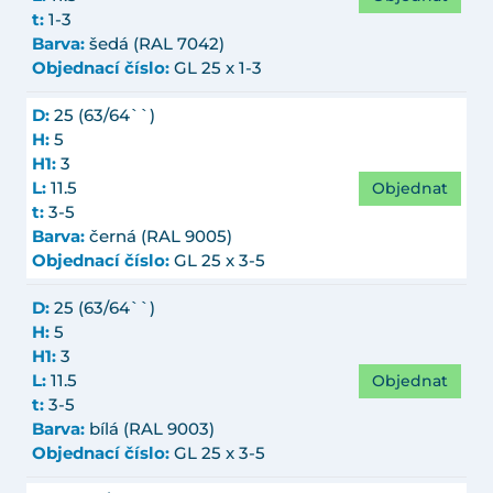
t:
1-3
Barva:
šedá (RAL 7042)
Objednací číslo:
GL 25 x 1-3
D:
25 (63/64``)
H:
5
H1:
3
Objednat
L:
11.5
t:
3-5
Barva:
černá (RAL 9005)
Objednací číslo:
GL 25 x 3-5
D:
25 (63/64``)
H:
5
H1:
3
Objednat
L:
11.5
t:
3-5
Barva:
bílá (RAL 9003)
Objednací číslo:
GL 25 x 3-5