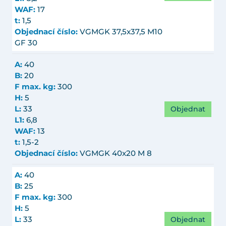
WAF:
17
t:
1,5
Objednací číslo:
VGMGK 37,5x37,5 M10
GF 30
A:
40
B:
20
F max. kg:
300
H:
5
Objednat
L:
33
L1:
6,8
WAF:
13
t:
1,5-2
Objednací číslo:
VGMGK 40x20 M 8
A:
40
B:
25
F max. kg:
300
H:
5
Objednat
L:
33