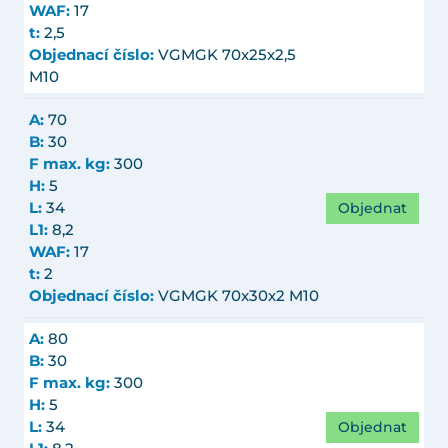
WAF:
17
t:
2,5
Objednací číslo:
VGMGK 70x25x2,5
M10
A:
70
B:
30
F max. kg:
300
H:
5
Objednat
L:
34
L1:
8,2
WAF:
17
t:
2
Objednací číslo:
VGMGK 70x30x2 M10
A:
80
B:
30
F max. kg:
300
H:
5
Objednat
L:
34