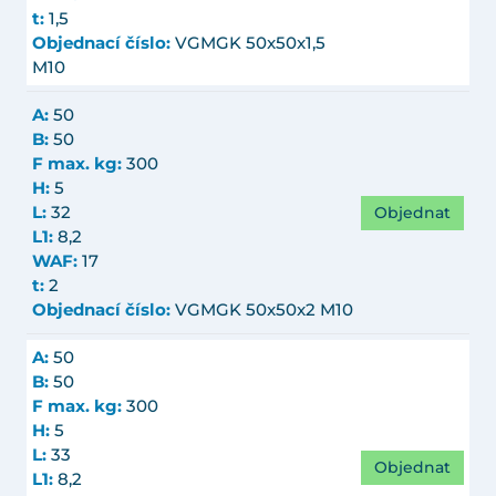
t:
1,5
Objednací číslo:
VGMGK 50x50x1,5
M10
A:
50
B:
50
F max. kg:
300
H:
5
Objednat
L:
32
L1:
8,2
WAF:
17
t:
2
Objednací číslo:
VGMGK 50x50x2 M10
A:
50
B:
50
F max. kg:
300
H:
5
L:
33
Objednat
L1:
8,2