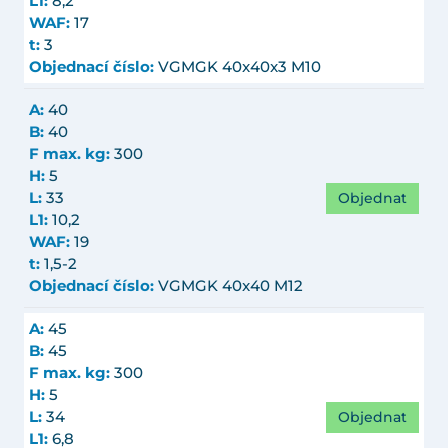
L1:
8,2
WAF:
17
t:
3
Objednací číslo:
VGMGK 40x40x3 M10
A:
40
B:
40
F max. kg:
300
H:
5
Objednat
L:
33
L1:
10,2
WAF:
19
t:
1,5-2
Objednací číslo:
VGMGK 40x40 M12
A:
45
B:
45
F max. kg:
300
H:
5
Objednat
L:
34
L1:
6,8