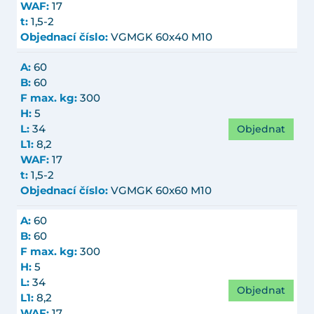
WAF:
17
t:
1,5-2
Objednací číslo:
VGMGK 60x40 M10
A:
60
B:
60
F max. kg:
300
H:
5
Objednat
L:
34
L1:
8,2
WAF:
17
t:
1,5-2
Objednací číslo:
VGMGK 60x60 M10
A:
60
B:
60
F max. kg:
300
H:
5
L:
34
Objednat
L1:
8,2
WAF:
17