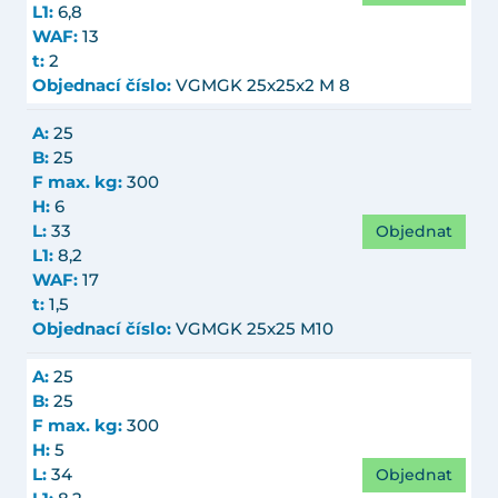
L1:
6,8
WAF:
13
t:
2
Objednací číslo:
VGMGK 25x25x2 M 8
A:
25
B:
25
F max. kg:
300
H:
6
Objednat
L:
33
L1:
8,2
WAF:
17
t:
1,5
Objednací číslo:
VGMGK 25x25 M10
A:
25
B:
25
F max. kg:
300
H:
5
Objednat
L:
34