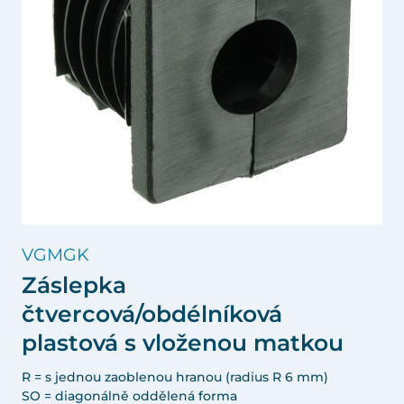
VGMGK
Záslepka
čtvercová/obdélníková
plastová s vloženou matkou
R = s jednou zaoblenou hranou (radius R 6 mm)
SO = diagonálně oddělená forma