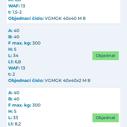
WAF:
13
t:
1,5-2
Objednací číslo:
VGMGK 40x40 M 8
A:
40
B:
40
F max. kg:
300
H:
5
Objednat
L:
34
L1:
6,8
WAF:
13
t:
2
Objednací číslo:
VGMGK 40x40x2 M 8
A:
40
B:
40
F max. kg:
300
H:
5
Objednat
L:
33
L1:
8,2