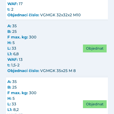
WAF:
17
t:
2
Objednací číslo:
VGMGK 32x32x2 M10
A:
35
B:
25
F max. kg:
300
H:
5
Objednat
L:
33
L1:
6,8
WAF:
13
t:
1,5-2
Objednací číslo:
VGMGK 35x25 M 8
A:
35
B:
25
F max. kg:
300
H:
5
Objednat
L:
33
L1:
8,2