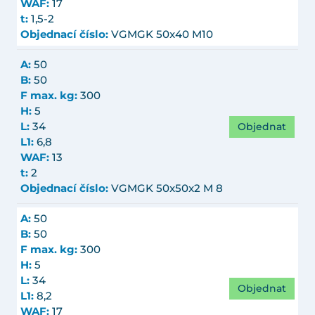
WAF:
17
t:
1,5-2
Objednací číslo:
VGMGK 50x40 M10
A:
50
B:
50
F max. kg:
300
H:
5
Objednat
L:
34
L1:
6,8
WAF:
13
t:
2
Objednací číslo:
VGMGK 50x50x2 M 8
A:
50
B:
50
F max. kg:
300
H:
5
L:
34
Objednat
L1:
8,2
WAF:
17