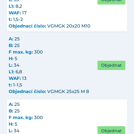
L1:
8,2
WAF:
17
t:
1,5-2
Objednací číslo:
VGMGK 20x20 M10
A:
25
B:
25
F max. kg:
300
H:
5
Objednat
L:
34
L1:
6,8
WAF:
13
t:
1-1,5
Objednací číslo:
VGMGK 25x25 M 8
A:
25
B:
25
F max. kg:
300
H:
5
Objednat
L:
34