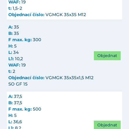
WAF:
19
t:
1,5-2
Objednací číslo:
VGMGK 35x35 M12
A:
35
B:
35
F max. kg:
300
H:
5
L:
34
Objednat
L1:
10,2
WAF:
19
t:
2
Objednací číslo:
VGMGK 35x35x1,5 M12
SO GF 15
A:
37,5
B:
37,5
F max. kg:
500
H:
5
L:
36,6
Objednat
L1:
8,2