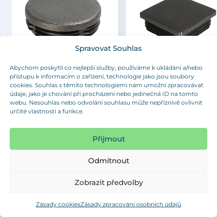
Spravovat Souhlas
Abychom poskytli co nejlepší služby, používáme k ukládání a/nebo
GL
VL
přístupu k informacím o zařízení, technologie jako jsou soubory
Záslepka kruhová – hlava rovná
Záslepka čtvercová – hlava r
cookies. Souhlas s těmito technologiemi nám umožní zpracovávat
údaje, jako je chování při procházení nebo jedinečná ID na tomto
webu. Nesouhlas nebo odvolání souhlasu může nepříznivě ovlivnit
určité vlastnosti a funkce.
Přijmout
Odmítnout
Zobrazit předvolby
Jsme velkoobchod
Zásady cookies
Zásady zpracování osobních údajů
Nabízíme množstevní slevy a individuální platební