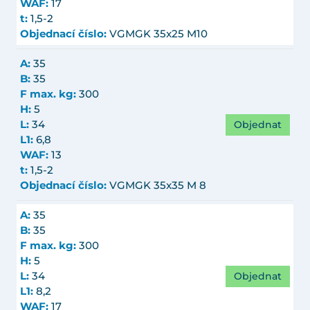
WAF:
17
t:
1,5-2
Objednací číslo:
VGMGK 35x25 M10
A:
35
B:
35
F max. kg:
300
H:
5
Objednat
L:
34
L1:
6,8
WAF:
13
t:
1,5-2
Objednací číslo:
VGMGK 35x35 M 8
A:
35
B:
35
F max. kg:
300
H:
5
Objednat
L:
34
L1:
8,2
WAF:
17