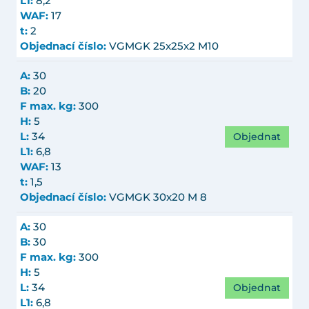
L1:
8,2
WAF:
17
t:
2
Objednací číslo:
VGMGK 25x25x2 M10
A:
30
B:
20
F max. kg:
300
H:
5
Objednat
L:
34
L1:
6,8
WAF:
13
t:
1,5
Objednací číslo:
VGMGK 30x20 M 8
A:
30
B:
30
F max. kg:
300
H:
5
Objednat
L:
34
L1:
6,8