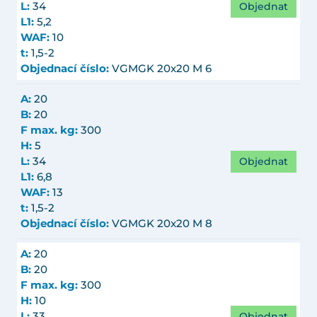
Objednat
L:
34
L1:
5,2
WAF:
10
t:
1,5-2
Objednací číslo:
VGMGK 20x20 M 6
A:
20
B:
20
F max. kg:
300
H:
5
Objednat
L:
34
L1:
6,8
WAF:
13
t:
1,5-2
Objednací číslo:
VGMGK 20x20 M 8
A:
20
B:
20
F max. kg:
300
H:
10
Objednat
L:
33