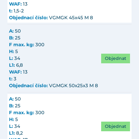
WAF:
13
t:
1,5-2
Objednací číslo:
VGMGK 45x45 M 8
A:
50
B:
25
F max. kg:
300
H:
5
Objednat
L:
34
L1:
6,8
WAF:
13
t:
3
Objednací číslo:
VGMGK 50x25x3 M 8
A:
50
B:
25
F max. kg:
300
H:
5
Objednat
L:
34
L1:
8,2