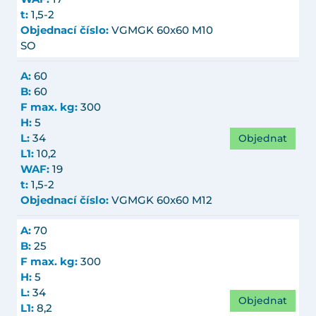
t:
1,5-2
Objednací číslo:
VGMGK 60x60 M10
SO
A:
60
B:
60
F max. kg:
300
H:
5
Objednat
L:
34
L1:
10,2
WAF:
19
t:
1,5-2
Objednací číslo:
VGMGK 60x60 M12
A:
70
B:
25
F max. kg:
300
H:
5
L:
34
Objednat
L1:
8,2