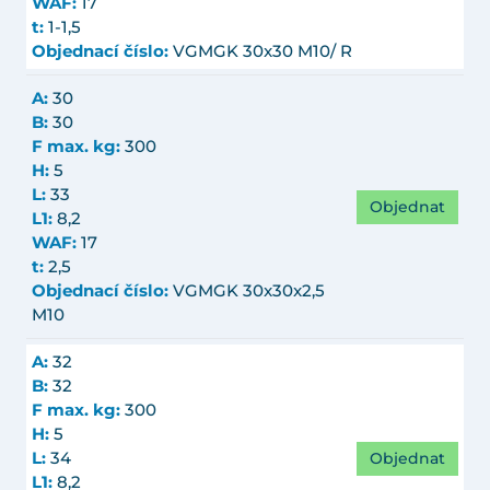
WAF:
17
t:
1-1,5
Objednací číslo:
VGMGK 30x30 M10/ R
A:
30
B:
30
F max. kg:
300
H:
5
L:
33
Objednat
L1:
8,2
WAF:
17
t:
2,5
Objednací číslo:
VGMGK 30x30x2,5
M10
A:
32
B:
32
F max. kg:
300
H:
5
Objednat
L:
34
L1:
8,2