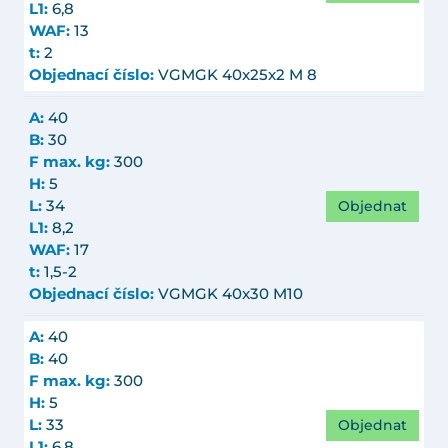
L1:
6,8
WAF:
13
t:
2
Objednací číslo:
VGMGK 40x25x2 M 8
A:
40
B:
30
F max. kg:
300
H:
5
Objednat
L:
34
L1:
8,2
WAF:
17
t:
1,5-2
Objednací číslo:
VGMGK 40x30 M10
A:
40
B:
40
F max. kg:
300
H:
5
Objednat
L:
33
L1:
6,8