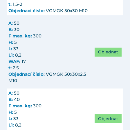
t:
1,5-2
Objednací číslo:
VGMGK 50x30 M10
A:
50
B:
30
F max. kg:
300
H:
5
L:
33
Objednat
L1:
8,2
WAF:
17
t:
2,5
Objednací číslo:
VGMGK 50x30x2,5
M10
A:
50
B:
40
F max. kg:
300
H:
5
Objednat
L:
33
L1:
8,2