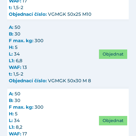
WAF:
17
t:
1,5-2
Objednací číslo:
VGMGK 50x25 M10
A:
50
B:
30
F max. kg:
300
H:
5
Objednat
L:
34
L1:
6,8
WAF:
13
t:
1,5-2
Objednací číslo:
VGMGK 50x30 M 8
A:
50
B:
30
F max. kg:
300
H:
5
Objednat
L:
34
L1:
8,2
WAF:
17