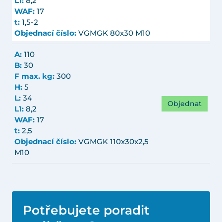
L1:
8,2
WAF:
17
t:
1,5-2
Objednací číslo:
VGMGK 80x30 M10
A:
110
B:
30
F max. kg:
300
H:
5
L:
34
Objednat
L1:
8,2
WAF:
17
t:
2,5
Objednací číslo:
VGMGK 110x30x2,5
M10
Potřebujete poradit