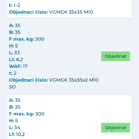
t:
1-2
Objednací číslo:
VGMGK 35x35 M10
A:
35
B:
35
F max. kg:
300
H:
5
L:
33
Objednat
L1:
8,2
WAF:
17
t:
2
Objednací číslo:
VGMGK 35x35x2 M10
SO
A:
35
B:
35
F max. kg:
300
H:
5
Objednat
L:
34
L1:
10,2