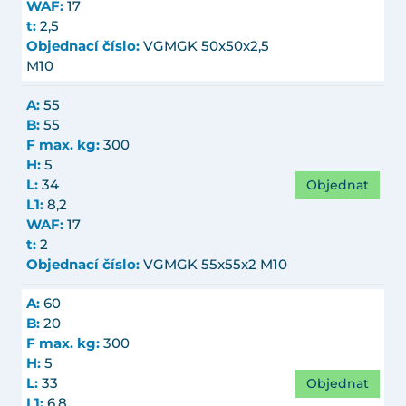
WAF:
17
t:
2,5
Objednací číslo:
VGMGK 50x50x2,5
M10
A:
55
B:
55
F max. kg:
300
H:
5
Objednat
L:
34
L1:
8,2
WAF:
17
t:
2
Objednací číslo:
VGMGK 55x55x2 M10
A:
60
B:
20
F max. kg:
300
H:
5
Objednat
L:
33
L1:
6,8