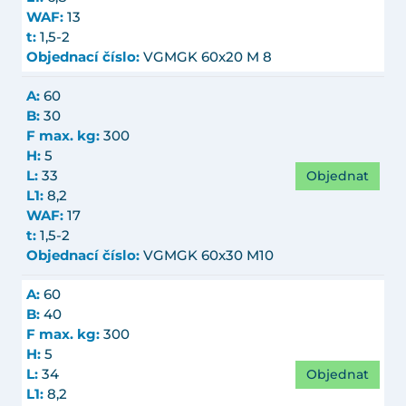
WAF:
13
t:
1,5-2
Objednací číslo:
VGMGK 60x20 M 8
A:
60
B:
30
F max. kg:
300
H:
5
Objednat
L:
33
L1:
8,2
WAF:
17
t:
1,5-2
Objednací číslo:
VGMGK 60x30 M10
A:
60
B:
40
F max. kg:
300
H:
5
Objednat
L:
34
L1:
8,2