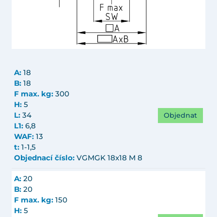
A:
18
B:
18
F max. kg:
300
H:
5
Objednat
L:
34
L1:
6,8
WAF:
13
t:
1-1,5
Objednací číslo:
VGMGK 18x18 M 8
A:
20
B:
20
F max. kg:
150
H:
5