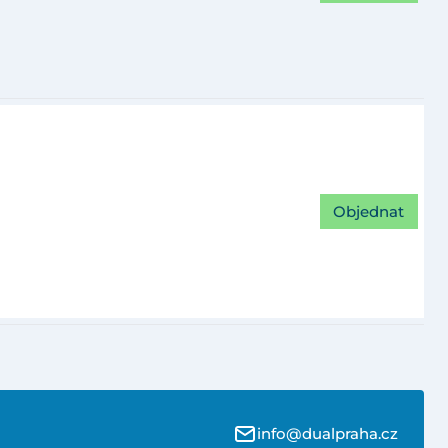
Objednat
info@dualpraha.cz