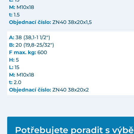
M:
M10x18
t:
1.5
Objednací číslo:
ZN40 38x20x1,5
A:
38 (38,1-1 1/2")
B:
20 (19,8-25/32")
F max. kg:
600
H:
5
L:
15
M:
M10x18
t:
2.0
Objednací číslo:
ZN40 38x20x2
Potřebujete poradit s výb