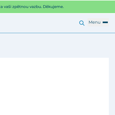
za vaši zpětnou vazbu. Děkujeme.
Menu