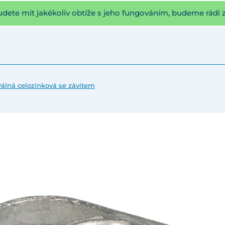
udete mít jakékoliv obtíže s jeho fungováním, budeme rádi 
álná celozinková se závitem