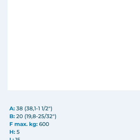
A:
38 (38,1-1 1/2")
B:
20 (19,8-25/32")
F max. kg:
600
H:
5
L:
15