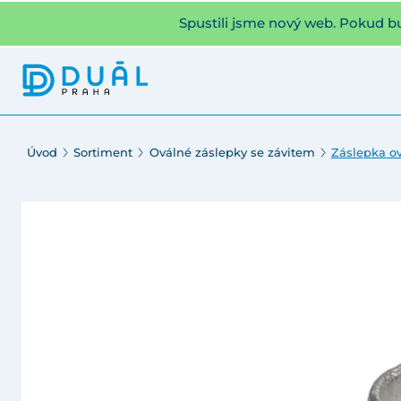
Spustili jsme nový web. Pokud b
Úvod
Sortiment
Oválné záslepky se závitem
Záslepka ov