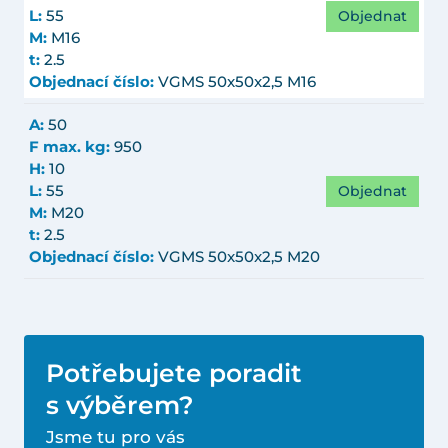
Objednat
L:
55
M:
M16
t:
2.5
Objednací číslo:
VGMS 50x50x2,5 M16
A:
50
F max. kg:
950
H:
10
Objednat
L:
55
M:
M20
t:
2.5
Objednací číslo:
VGMS 50x50x2,5 M20
Potřebujete poradit
s výběrem?
Jsme tu pro vás