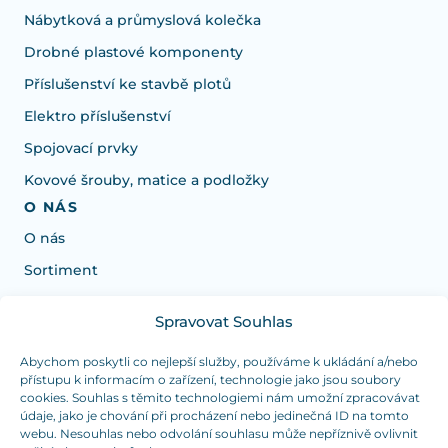
Nábytková a průmyslová kolečka
Drobné plastové komponenty
Příslušenství ke stavbě plotů
Elektro příslušenství
Spojovací prvky
Kovové šrouby, matice a podložky
O NÁS
O nás
Sortiment
Spravovat Souhlas
Potřebujete poradit s výběrem?
Jsme tu pro vás Pondělí-Čtvrtek od: 7:30 - 15:30 hodin
Abychom poskytli co nejlepší služby, používáme k ukládání a/nebo
přístupu k informacím o zařízení, technologie jako jsou soubory
a Pátek od 7:30 - 14:30 hodin
cookies. Souhlas s těmito technologiemi nám umožní zpracovávat
údaje, jako je chování při procházení nebo jedinečná ID na tomto
info@dualpraha.cz
+420 725 802 767
webu. Nesouhlas nebo odvolání souhlasu může nepříznivě ovlivnit