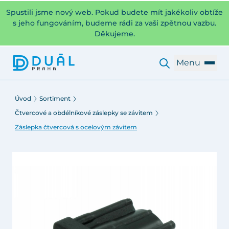
Spustili jsme nový web. Pokud budete mít jakékoliv obtíže
s jeho fungováním, budeme rádi za vaši zpětnou vazbu.
Děkujeme.
Menu
Úvod
Sortiment
Čtvercové a obdélníkové záslepky se závitem
Záslepka čtvercová s ocelovým závitem