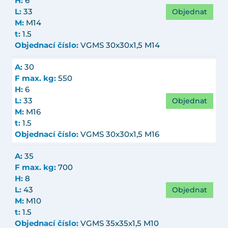
H:
6
Objednat
L:
33
M:
M14
t:
1.5
Objednací číslo:
VGMS 30x30x1,5 M14
A:
30
F max. kg:
550
H:
6
Objednat
L:
33
M:
M16
t:
1.5
Objednací číslo:
VGMS 30x30x1,5 M16
A:
35
F max. kg:
700
H:
8
Objednat
L:
43
M:
M10
t:
1.5
Objednací číslo:
VGMS 35x35x1,5 M10