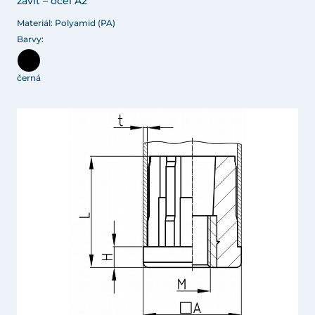
závit – ocel A2
Materiál: Polyamid (PA)
Barvy:
černá