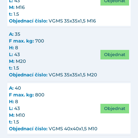
Objednat
L:
43
M:
M16
t:
1.5
Objednací číslo:
VGMS 35x35x1,5 M16
A:
35
F max. kg:
700
H:
8
Objednat
L:
43
M:
M20
t:
1.5
Objednací číslo:
VGMS 35x35x1,5 M20
A:
40
F max. kg:
800
H:
8
Objednat
L:
43
M:
M10
t:
1.5
Objednací číslo:
VGMS 40x40x1,5 M10