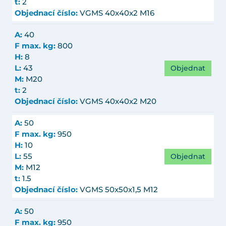
t:
2
Objednací číslo:
VGMS 40x40x2 M16
A:
40
F max. kg:
800
H:
8
Objednat
L:
43
M:
M20
t:
2
Objednací číslo:
VGMS 40x40x2 M20
A:
50
F max. kg:
950
H:
10
Objednat
L:
55
M:
M12
t:
1.5
Objednací číslo:
VGMS 50x50x1,5 M12
A:
50
F max. kg:
950