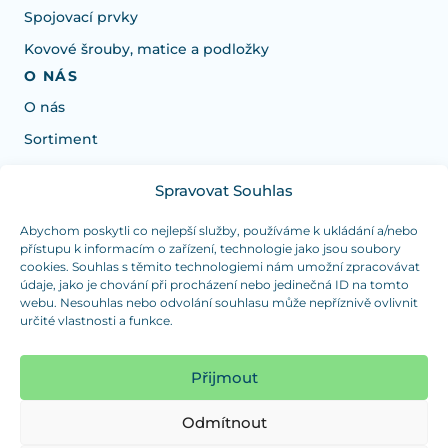
Spojovací prvky
Kovové šrouby, matice a podložky
O NÁS
O nás
Sortiment
Spravovat Souhlas
Potřebujete poradit s výběrem?
Jsme tu pro vás Pondělí-Čtvrtek od: 7:30 - 15:30 hodin
Abychom poskytli co nejlepší služby, používáme k ukládání a/nebo
přístupu k informacím o zařízení, technologie jako jsou soubory
a Pátek od 7:30 - 14:30 hodin
cookies. Souhlas s těmito technologiemi nám umožní zpracovávat
údaje, jako je chování při procházení nebo jedinečná ID na tomto
info@dualpraha.cz
+420 725 802 767
webu. Nesouhlas nebo odvolání souhlasu může nepříznivě ovlivnit
určité vlastnosti a funkce.
OSOBNÍ ODBĚR
(platba pouze v hotovosti)
Přijmout
Jsme tu pro vás Pondělí-Čtvrtek od: 7:30 - 15:30 hodin
a Pátek od 7:30 - 14:30 hodin
Odmítnout
Zobrazit mapu