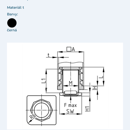
Materiál: t
Barvy:
černá