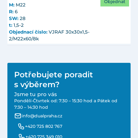
Objednat
M:
M22
R:
6
SW:
28
t:
1,5-2
Objednací číslo:
VJRAF 30x30x1,5-
2/M22x60/8k
Potřebujete poradit
s výběrem?
Jsme tu pro vás
Pondělí-Čtvrtek od: 7:30 – 15:30 hod a Pátek od
7:30 – 14:30 hod
info@dualpraha.cz
+420 725 802 767
+420 725 349 010