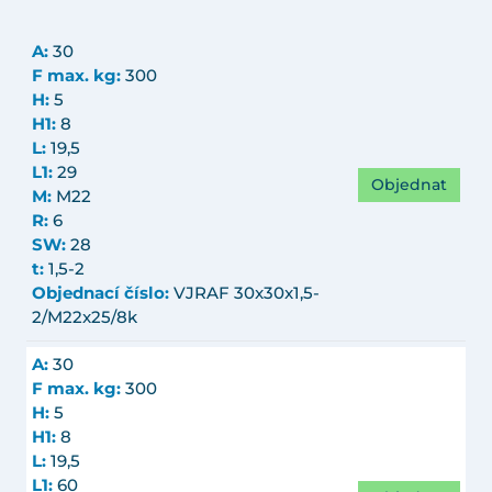
A:
30
F max. kg:
300
H:
5
H1:
8
L:
19,5
L1:
29
Objednat
M:
M22
R:
6
SW:
28
t:
1,5-2
Objednací číslo:
VJRAF 30x30x1,5-
2/M22x25/8k
A:
30
F max. kg:
300
H:
5
H1:
8
L:
19,5
L1:
60