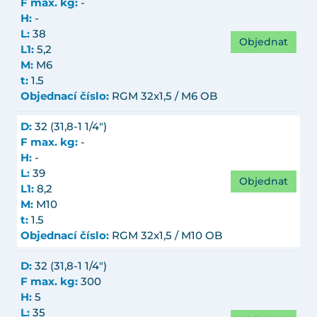
F max. kg:
-
H:
-
L:
38
Objednat
L1:
5,2
M:
M6
t:
1.5
Objednací číslo:
RGM 32x1,5 / M6 OB
D:
32 (31,8-1 1/4")
F max. kg:
-
H:
-
L:
39
Objednat
L1:
8,2
M:
M10
t:
1.5
Objednací číslo:
RGM 32x1,5 / M10 OB
D:
32 (31,8-1 1/4")
F max. kg:
300
H:
5
L:
35