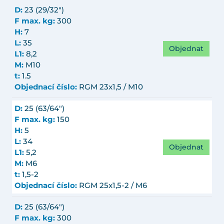
D:
23 (29/32")
F max. kg:
300
H:
7
L:
35
Objednat
L1:
8,2
M:
M10
t:
1.5
Objednací číslo:
RGM 23x1,5 / M10
D:
25 (63/64")
F max. kg:
150
H:
5
L:
34
Objednat
L1:
5,2
M:
M6
t:
1,5-2
Objednací číslo:
RGM 25x1,5-2 / M6
D:
25 (63/64")
F max. kg:
300