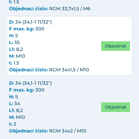
t:
1.5
Objednací číslo:
RGM 33,7x1,5 / M6
D:
34 (34,1-1 11/32")
F max. kg:
300
H:
5
L:
35
Objednat
L1:
8,2
M:
M10
t:
1.5
Objednací číslo:
RGM 34x1,5 / M10
D:
34 (34,1-1 11/32")
F max. kg:
300
H:
5
L:
34
Objednat
L1:
8,2
M:
M10
t:
2
Objednací číslo:
RGM 34x2 / M10