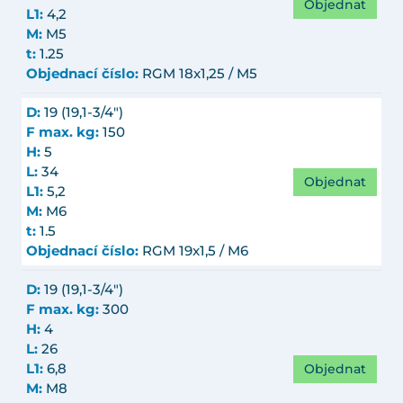
Objednat
L1:
4,2
M:
M5
t:
1.25
Objednací číslo:
RGM 18x1,25 / M5
D:
19 (19,1-3/4")
F max. kg:
150
H:
5
L:
34
Objednat
L1:
5,2
M:
M6
t:
1.5
Objednací číslo:
RGM 19x1,5 / M6
D:
19 (19,1-3/4")
F max. kg:
300
H:
4
L:
26
Objednat
L1:
6,8
M:
M8