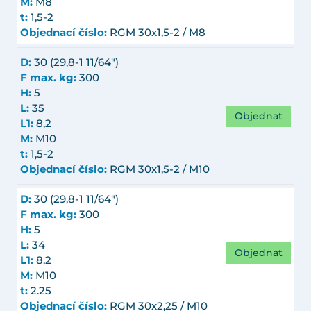
M:
M8
t:
1,5-2
Objednací číslo:
RGM 30x1,5-2 / M8
D:
30 (29,8-1 11/64")
F max. kg:
300
H:
5
L:
35
Objednat
L1:
8,2
M:
M10
t:
1,5-2
Objednací číslo:
RGM 30x1,5-2 / M10
D:
30 (29,8-1 11/64")
F max. kg:
300
H:
5
L:
34
Objednat
L1:
8,2
M:
M10
t:
2.25
Objednací číslo:
RGM 30x2,25 / M10