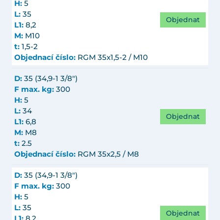
H:
5
L:
35
Objednat
L1:
8,2
M:
M10
t:
1,5-2
Objednací číslo:
RGM 35x1,5-2 / M10
D:
35 (34,9-1 3/8")
F max. kg:
300
H:
5
L:
34
Objednat
L1:
6,8
M:
M8
t:
2.5
Objednací číslo:
RGM 35x2,5 / M8
D:
35 (34,9-1 3/8")
F max. kg:
300
H:
5
L:
35
Objednat
L1:
8,2