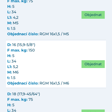
F max. kg:
75
H:
5
L:
34
Objednat
L1:
4,2
M:
M5
t:
1.5
Objednací číslo:
RGM 16x1,5 / M5
D:
16 (15,9-5/8")
F max. kg:
150
H:
5
L:
34
Objednat
L1:
5,2
M:
M6
t:
1.5
Objednací číslo:
RGM 16x1,5 / M6
D:
18 (17,9-45/64")
F max. kg:
75
H:
5
L:
34