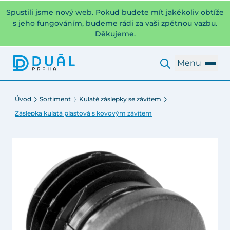
Spustili jsme nový web. Pokud budete mít jakékoliv obtíže
s jeho fungováním, budeme rádi za vaši zpětnou vazbu.
Děkujeme.
Menu
Úvod
Sortiment
Kulaté záslepky se závitem
Záslepka kulatá plastová s kovovým závitem