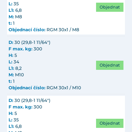
L:
35
Objednat
L1:
6,8
M:
M8
t:
1
Objednací číslo:
RGM 30x1 / M8
D:
30 (29,8-1 11/64")
F max. kg:
300
H:
5
L:
34
Objednat
L1:
8,2
M:
M10
t:
1
Objednací číslo:
RGM 30x1 / M10
D:
30 (29,8-1 11/64")
F max. kg:
300
H:
5
L:
35
Objednat
L1:
6,8