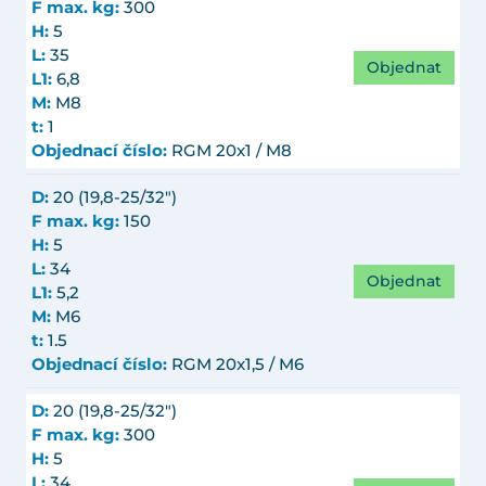
F max. kg:
300
H:
5
L:
35
Objednat
L1:
6,8
M:
M8
t:
1
Objednací číslo:
RGM 20x1 / M8
D:
20 (19,8-25/32")
F max. kg:
150
H:
5
L:
34
Objednat
L1:
5,2
M:
M6
t:
1.5
Objednací číslo:
RGM 20x1,5 / M6
D:
20 (19,8-25/32")
F max. kg:
300
H:
5
L:
34