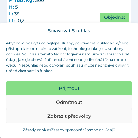
F max. kg:
300
H:
5
L:
35
Objednat
L1:
10,2
M:
M12
Spravovat Souhlas
t:
1,5-2
Objednací číslo:
RGM 42x1,5-2 / M12
Abychom poskytli co nejlepší služby, používáme k ukládání a/nebo
přístupu k informacím o zařízení, technologie jako jsou soubory
D:
45 (44,8-1 49/64")
cookies. Souhlas s těmito technologiemi nám umožní zpracovávat
údaje, jako je chování při procházení nebo jedinečná ID na tomto
F max. kg:
300
webu. Nesouhlas nebo odvolání souhlasu může nepříznivě ovlivnit
H:
5
určité vlastnosti a funkce.
L:
34
Objednat
L1:
8,2
Přijmout
M:
M8
t:
1,5-2
Objednací číslo:
RGM 45x1,5-2 / M8
Odmítnout
D:
45 (44,8-1 49/64")
Zobrazit předvolby
F max. kg:
300
H:
5
Zásady cookies
Zásady zpracování osobních údajů
L:
35