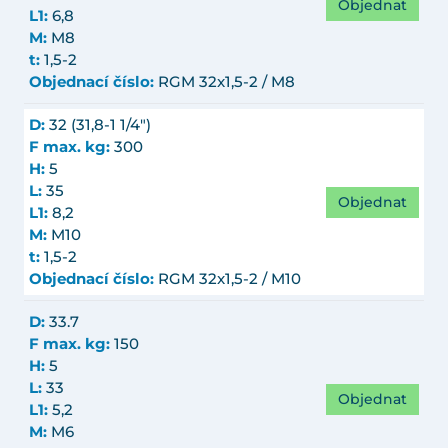
Objednat
L1:
6,8
M:
M8
t:
1,5-2
Objednací číslo:
RGM 32x1,5-2 / M8
D:
32 (31,8-1 1/4")
F max. kg:
300
H:
5
L:
35
Objednat
L1:
8,2
M:
M10
t:
1,5-2
Objednací číslo:
RGM 32x1,5-2 / M10
D:
33.7
F max. kg:
150
H:
5
L:
33
Objednat
L1:
5,2
M:
M6