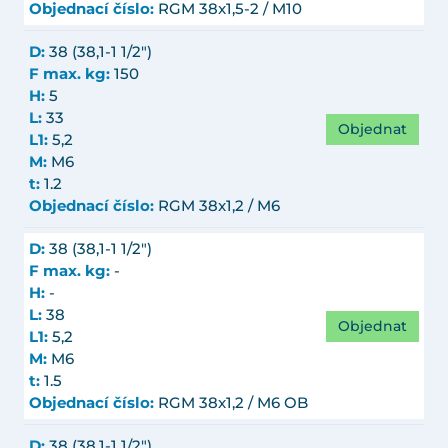
Objednací číslo:
RGM 38x1,5-2 / M10
D:
38 (38,1-1 1/2")
F max. kg:
150
H:
5
L:
33
Objednat
L1:
5,2
M:
M6
t:
1.2
Objednací číslo:
RGM 38x1,2 / M6
D:
38 (38,1-1 1/2")
F max. kg:
-
H:
-
L:
38
Objednat
L1:
5,2
M:
M6
t:
1.5
Objednací číslo:
RGM 38x1,2 / M6 OB
D:
38 (38,1-1 1/2")