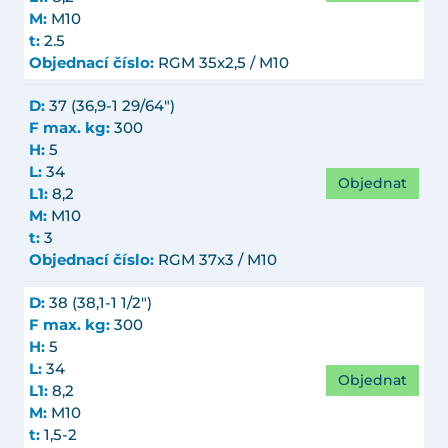
M:
M10
t:
2.5
Objednací číslo:
RGM 35x2,5 / M10
D:
37 (36,9-1 29/64")
F max. kg:
300
H:
5
L:
34
Objednat
L1:
8,2
M:
M10
t:
3
Objednací číslo:
RGM 37x3 / M10
D:
38 (38,1-1 1/2")
F max. kg:
300
H:
5
L:
34
Objednat
L1:
8,2
M:
M10
t:
1,5-2