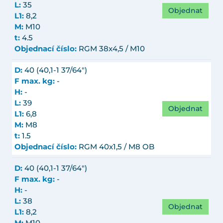
L:
35
Objednat
L1:
8,2
M:
M10
t:
4.5
Objednací číslo:
RGM 38x4,5 / M10
D:
40 (40,1-1 37/64")
F max. kg:
-
H:
-
L:
39
Objednat
L1:
6,8
M:
M8
t:
1.5
Objednací číslo:
RGM 40x1,5 / M8 OB
D:
40 (40,1-1 37/64")
F max. kg:
-
H:
-
L:
38
Objednat
L1:
8,2