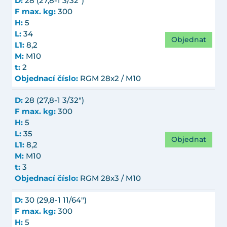
D:
28 (27,8-1 3/32")
F max. kg:
300
H:
5
L:
34
Objednat
L1:
8,2
M:
M10
t:
2
Objednací číslo:
RGM 28x2 / M10
D:
28 (27,8-1 3/32")
F max. kg:
300
H:
5
L:
35
Objednat
L1:
8,2
M:
M10
t:
3
Objednací číslo:
RGM 28x3 / M10
D:
30 (29,8-1 11/64")
F max. kg:
300
H:
5