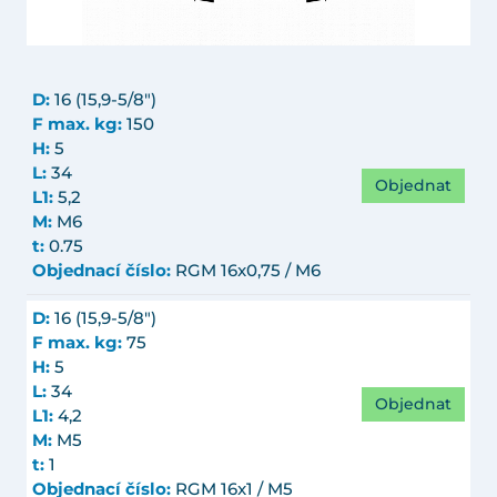
D:
16 (15,9-5/8")
F max. kg:
150
H:
5
L:
34
Objednat
L1:
5,2
M:
M6
t:
0.75
Objednací číslo:
RGM 16x0,75 / M6
D:
16 (15,9-5/8")
F max. kg:
75
H:
5
L:
34
Objednat
L1:
4,2
M:
M5
t:
1
Objednací číslo:
RGM 16x1 / M5