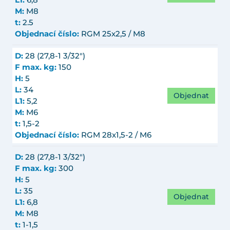
L1:
6,8
M:
M8
t:
2.5
Objednací číslo:
RGM 25x2,5 / M8
D:
28 (27,8-1 3/32")
F max. kg:
150
H:
5
L:
34
Objednat
L1:
5,2
M:
M6
t:
1,5-2
Objednací číslo:
RGM 28x1,5-2 / M6
D:
28 (27,8-1 3/32")
F max. kg:
300
H:
5
L:
35
Objednat
L1:
6,8
M:
M8
t:
1-1,5