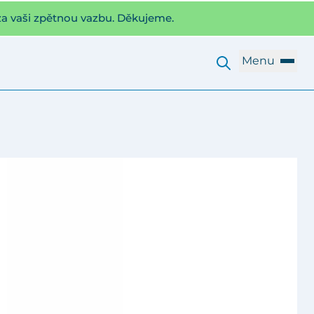
za vaši zpětnou vazbu. Děkujeme.
Menu