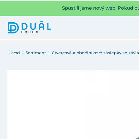
Spustili jsme nový web. Pokud b
Úvod
Sortiment
Čtvercové a obdélníkové záslepky se závi