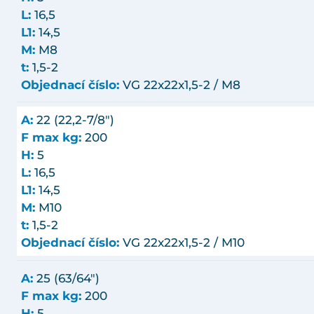
L:
16,5
L1:
14,5
M:
M8
t:
1,5-2
Objednací číslo:
VG 22x22x1,5-2 / M8
A:
22 (22,2-7/8")
F max kg:
200
H:
5
L:
16,5
L1:
14,5
M:
M10
t:
1,5-2
Objednací číslo:
VG 22x22x1,5-2 / M10
A:
25 (63/64")
F max kg:
200
H:
5