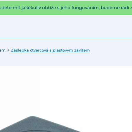
udete mít jakékoliv obtíže s jeho fungováním, budeme rádi 
tem
Záslepka čtvercová s plastovým závitem