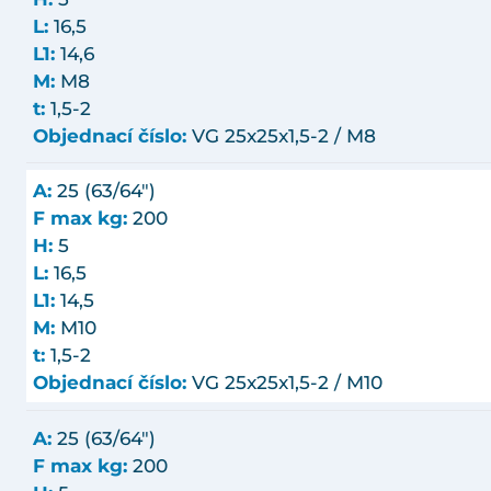
L:
16,5
L1:
14,6
M:
M8
t:
1,5-2
Objednací číslo:
VG 25x25x1,5-2 / M8
A:
25 (63/64")
F max kg:
200
H:
5
L:
16,5
L1:
14,5
M:
M10
t:
1,5-2
Objednací číslo:
VG 25x25x1,5-2 / M10
A:
25 (63/64")
F max kg:
200