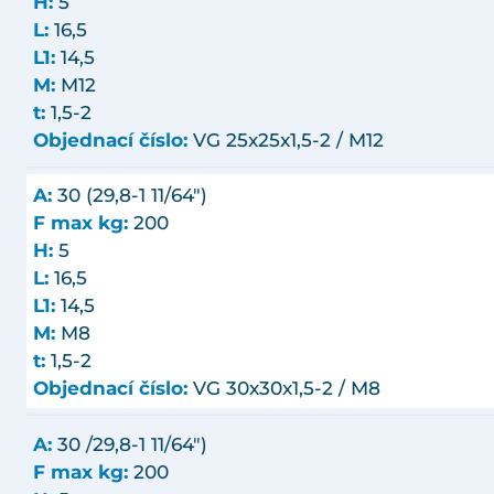
H:
5
L:
16,5
L1:
14,5
M:
M12
t:
1,5-2
Objednací číslo:
VG 25x25x1,5-2 / M12
A:
30 (29,8-1 11/64")
F max kg:
200
H:
5
L:
16,5
L1:
14,5
M:
M8
t:
1,5-2
Objednací číslo:
VG 30x30x1,5-2 / M8
A:
30 /29,8-1 11/64")
F max kg:
200