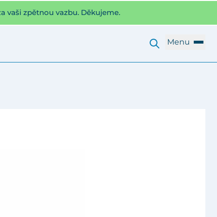
za vaši zpětnou vazbu. Děkujeme.
Menu