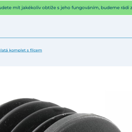
udete mít jakékoliv obtíže s jeho fungováním, budeme rádi 
ulatá komplet s filcem