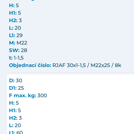
H:
5
H1:
5
H2:
3
L:
20
L1:
29
M:
M22
SW:
28
t:
1-1,5
Objednací číslo:
RJAF 30x1-1,5 / M22x25 / 8k
D:
30
D1:
25
F max. kg:
300
H:
5
H1:
5
H2:
3
L:
20
L1:
60