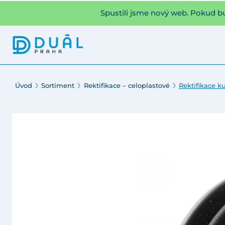
Spustili jsme nový web. Pokud b
Úvod
Sortiment
Rektifikace – celoplastové
Rektifikace k