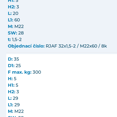
H1:
5
H2:
3
L:
20
L1:
60
M:
M22
SW:
28
t:
1,5-2
Objednací číslo:
RJAF 32x1,5-2 / M22x60 / 8k
D:
35
D1:
25
F max. kg:
300
H:
5
H1:
5
H2:
3
L:
29
L1:
29
M:
M22