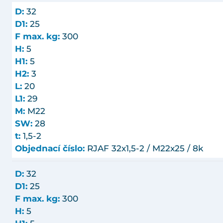
D:
32
D1:
25
F max. kg:
300
H:
5
H1:
5
H2:
3
L:
20
L1:
29
M:
M22
SW:
28
t:
1,5-2
Objednací číslo:
RJAF 32x1,5-2 / M22x25 / 8k
D:
32
D1:
25
F max. kg:
300
H:
5