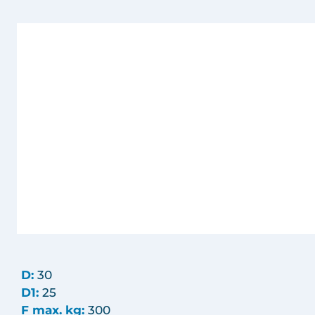
D:
30
D1:
25
F max. kg:
300