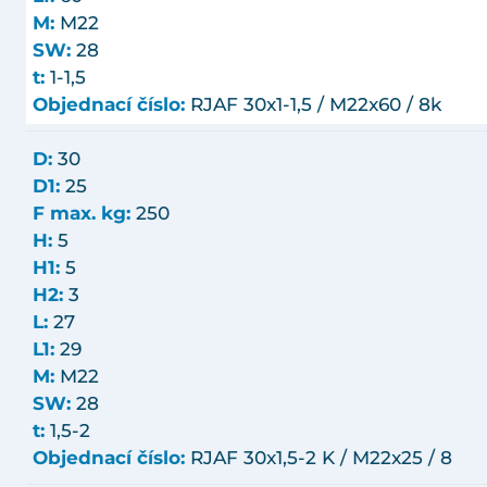
M:
M22
SW:
28
t:
1-1,5
Objednací číslo:
RJAF 30x1-1,5 / M22x60 / 8k
D:
30
D1:
25
F max. kg:
250
H:
5
H1:
5
H2:
3
L:
27
L1:
29
M:
M22
SW:
28
t:
1,5-2
Objednací číslo:
RJAF 30x1,5-2 K / M22x25 / 8