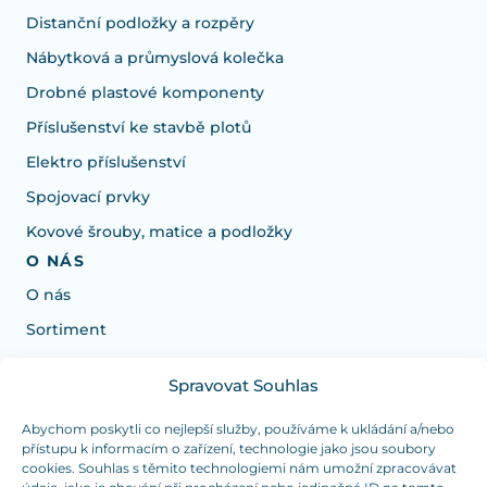
Distanční podložky a rozpěry
Nábytková a průmyslová kolečka
Drobné plastové komponenty
Příslušenství ke stavbě plotů
Elektro příslušenství
Spojovací prvky
Kovové šrouby, matice a podložky
O NÁS
O nás
Sortiment
Spravovat Souhlas
Potřebujete poradit s výběrem?
Jsme tu pro vás Pondělí-Čtvrtek od: 7:30 - 15:30 hodin
Abychom poskytli co nejlepší služby, používáme k ukládání a/nebo
přístupu k informacím o zařízení, technologie jako jsou soubory
a Pátek od 7:30 - 14:30 hodin
cookies. Souhlas s těmito technologiemi nám umožní zpracovávat