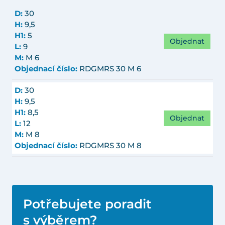
D:
30
H:
9,5
H1:
5
Objednat
L:
9
M:
M 6
Objednací číslo:
RDGMRS 30 M 6
D:
30
H:
9,5
H1:
8,5
Objednat
L:
12
M:
M 8
Objednací číslo:
RDGMRS 30 M 8
Potřebujete poradit
s výběrem?