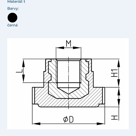
Materiál: t
Barvy:
černá