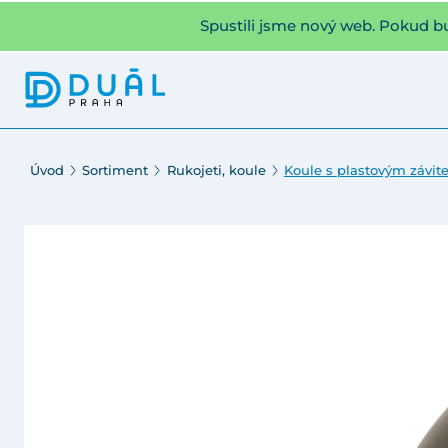
Spustili jsme nový web. Pokud b
Úvod
Sortiment
Rukojeti, koule
Koule s plastovým závi