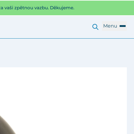
za vaši zpětnou vazbu. Děkujeme.
Menu