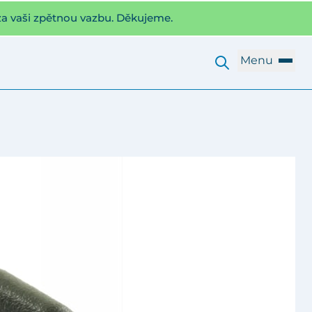
za vaši zpětnou vazbu. Děkujeme.
Menu