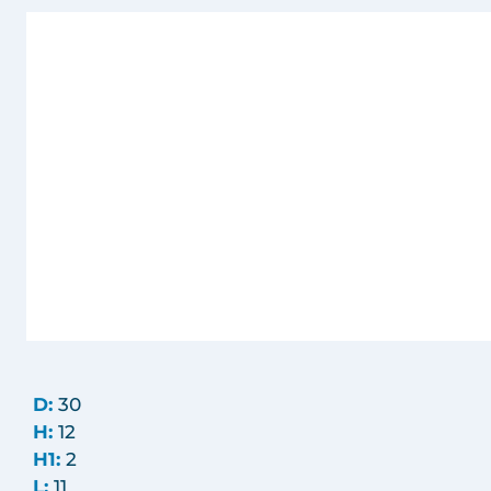
D:
30
H:
12
H1:
2
L:
11