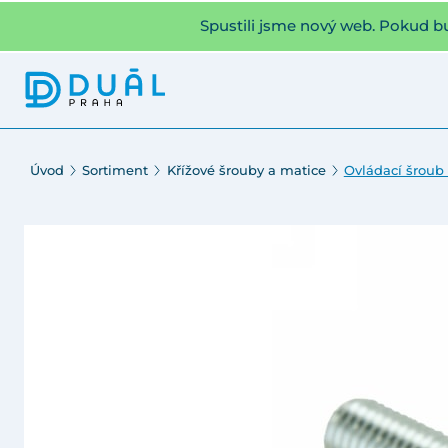
Spustili jsme nový web. Pokud b
Úvod
Sortiment
Křížové šrouby a matice
Ovládací šroub 