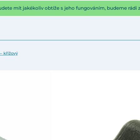
udete mít jakékoliv obtíže s jeho fungováním, budeme rádi 
– křížový