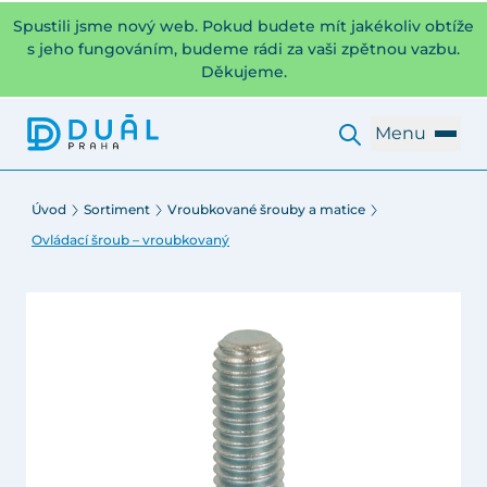
Spustili jsme nový web. Pokud budete mít jakékoliv obtíže
s jeho fungováním, budeme rádi za vaši zpětnou vazbu.
Děkujeme.
Menu
Úvod
Sortiment
Vroubkované šrouby a matice
Ovládací šroub – vroubkovaný