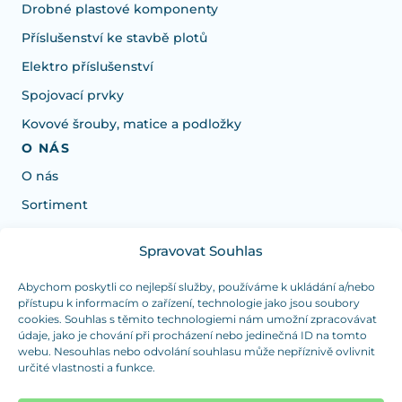
Drobné plastové komponenty
Příslušenství ke stavbě plotů
Elektro příslušenství
Spojovací prvky
Kovové šrouby, matice a podložky
O NÁS
O nás
Sortiment
Spravovat Souhlas
Potřebujete poradit s výběrem?
Jsme tu pro vás Pondělí-Čtvrtek od: 7:30 - 15:30 hodin
Abychom poskytli co nejlepší služby, používáme k ukládání a/nebo
přístupu k informacím o zařízení, technologie jako jsou soubory
a Pátek od 7:30 - 14:30 hodin
cookies. Souhlas s těmito technologiemi nám umožní zpracovávat
údaje, jako je chování při procházení nebo jedinečná ID na tomto
info@dualpraha.cz
+420 725 802 767
webu. Nesouhlas nebo odvolání souhlasu může nepříznivě ovlivnit
určité vlastnosti a funkce.
OSOBNÍ ODBĚR
(platba pouze v hotovosti)