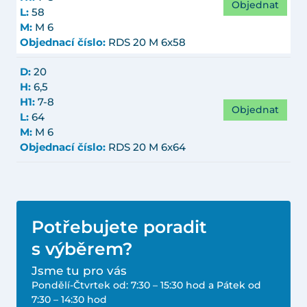
Objednat
L:
58
M:
M 6
Objednací číslo:
RDS 20 M 6x58
D:
20
H:
6,5
H1:
7-8
Objednat
L:
64
M:
M 6
Objednací číslo:
RDS 20 M 6x64
Potřebujete poradit
s výběrem?
Jsme tu pro vás
Pondělí-Čtvrtek od: 7:30 – 15:30 hod a Pátek od
7:30 – 14:30 hod