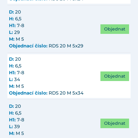
D:
20
H:
6,5
H1:
7-8
Objednat
L:
29
M:
M 5
Objednací číslo:
RDS 20 M 5x29
D:
20
H:
6,5
H1:
7-8
Objednat
L:
34
M:
M 5
Objednací číslo:
RDS 20 M 5x34
D:
20
H:
6,5
H1:
7-8
Objednat
L:
39
M:
M 5