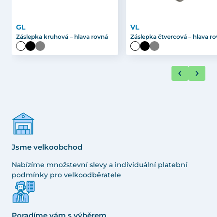
GL
VL
Záslepka kruhová – hlava rovná
Záslepka čtvercová – hlava r
Jsme velkoobchod
Nabízíme množstevní slevy a individuální platební
podmínky pro velkoodběratele
Poradíme vám s výběrem