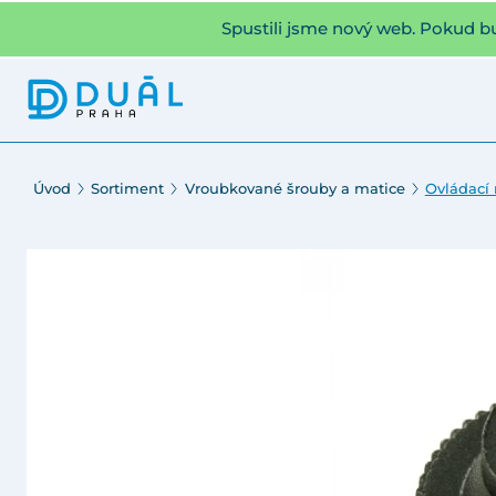
Spustili jsme nový web. Pokud b
Úvod
Sortiment
Vroubkované šrouby a matice
Ovládací 