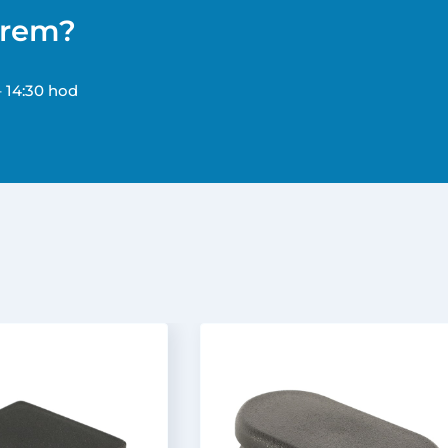
ěrem?
– 14:30 hod