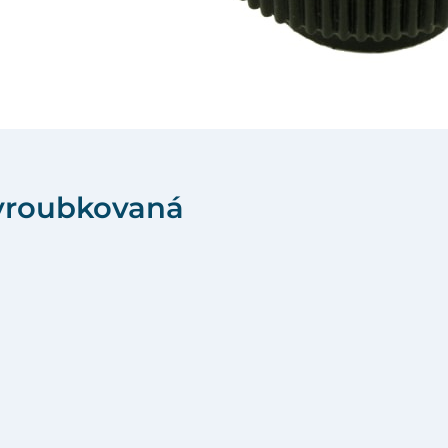
 vroubkovaná