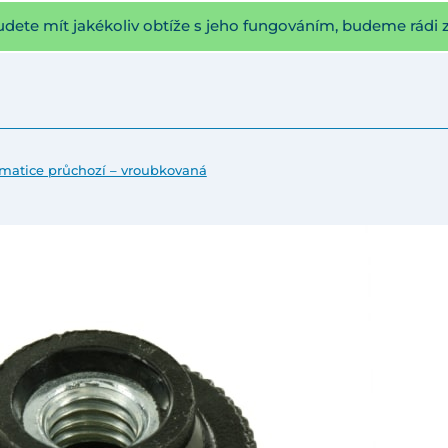
udete mít jakékoliv obtíže s jeho fungováním, budeme rádi 
matice průchozí – vroubkovaná