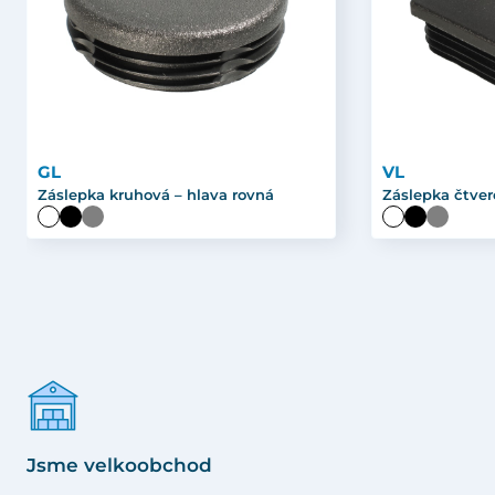
GL
VL
Záslepka kruhová – hlava rovná
Záslepka čtver
Jsme velkoobchod