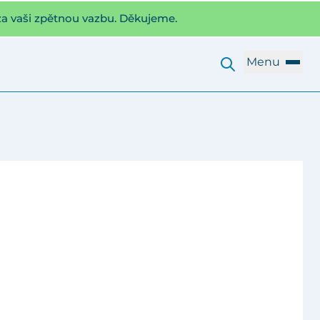
za vaši zpětnou vazbu. Děkujeme.
Menu