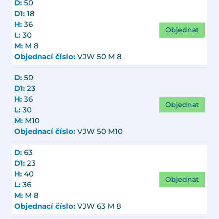
D:
50
D1:
18
H:
36
Objednat
L:
30
M:
M 8
Objednací číslo:
VJW 50 M 8
D:
50
D1:
23
H:
36
Objednat
L:
30
M:
M10
Objednací číslo:
VJW 50 M10
D:
63
D1:
23
H:
40
Objednat
L:
36
M:
M 8
Objednací číslo:
VJW 63 M 8