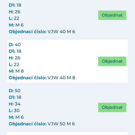
D1:
18
H:
26
Objednat
L:
22
M:
M 6
Objednací číslo:
VJW 40 M 6
D:
40
D1:
18
H:
26
Objednat
L:
22
M:
M 8
Objednací číslo:
VJW 40 M 8
D:
50
D1:
18
H:
34
Objednat
L:
30
M:
M 6
Objednací číslo:
VJW 50 M 6