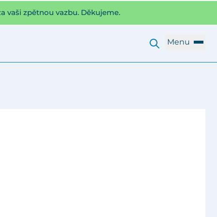
za vaši zpětnou vazbu. Děkujeme.
Menu