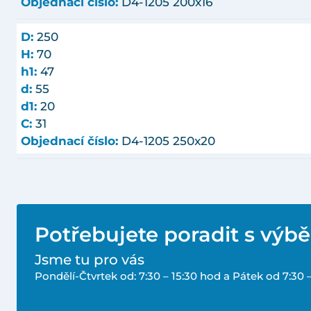
Objednací číslo:
D4-1205 200x16
D:
250
H:
70
h1:
47
d:
55
d1:
20
C:
31
Objednací číslo:
D4-1205 250x20
Potřebujete poradit s výb
Jsme tu pro vás
Pondělí-Čtvrtek od: 7:30 – 15:30 hod a Pátek od 7:30 