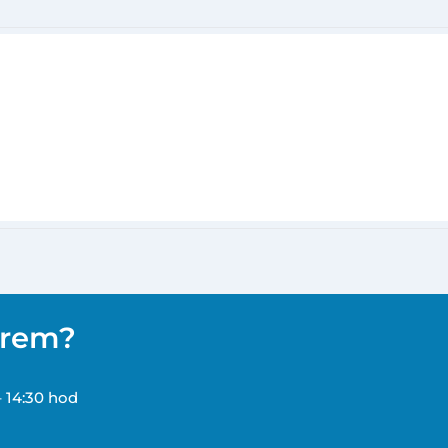
ěrem?
– 14:30 hod