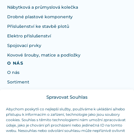
Nábytková a průmyslová kolečka
Drobné plastové komponenty
Příslušenství ke stavbě plotů
Elektro příslušenství
Spojovací prvky
Kovové šrouby, matice a podložky
O NÁS
O nás
Sortiment
Spravovat Souhlas
Potřebujete poradit s výběrem?
Jsme tu pro vás Pondělí-Čtvrtek od: 7:30 - 15:30 hodin
Abychom poskytli co nejlepší služby, používáme k ukládání a/nebo
přístupu k informacím o zařízení, technologie jako jsou soubory
a Pátek od 7:30 - 14:30 hodin
cookies. Souhlas s těmito technologiemi nám umožní zpracovávat
údaje, jako je chování při procházení nebo jedinečná ID na tomto
info@dualpraha.cz
+420 725 802 767
webu. Nesouhlas nebo odvolání souhlasu může nepříznivě ovlivnit