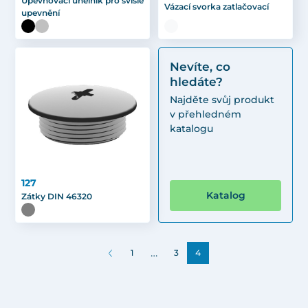
Upevňovací úhelník pro svislé
Vázací svorka zatlačovací
upevnění
Nevíte, co
hledáte?
Najděte svůj produkt
v přehledném
katalogu
127
Katalog
Zátky DIN 46320
…
1
3
4