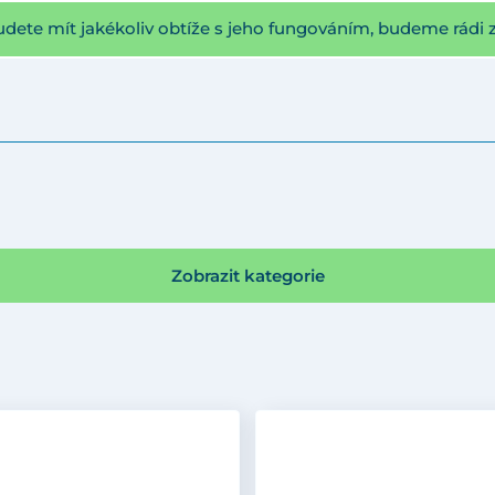
udete mít jakékoliv obtíže s jeho fungováním, budeme rádi 
Zobrazit kategorie