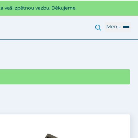
za vaši zpětnou vazbu. Děkujeme.
Menu