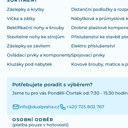
SORTIMENT
Záslepky a krytky
Distanční podložky a rozp
Víčka a zátky
Nábytková a průmyslová 
Rektifikační nohy a šrouby
Drobné plastové kompon
Stavitelné nohy ke strojům
Příslušenství ke stavbě pl
Záslepky se závitem
Elektro příslušenství
Ovládací prvky a komponenty
Spojovací prvky
Kluzáky pod nábytek
Kovové šrouby, matice a 
Potřebujete poradit s výběrem?
Jsme tu pro vás Pondělí-Čtvrtek od: 7:30 - 15:30 hodin
info@dualpraha.cz
+420 725 802 767
OSOBNÍ ODBĚR
(platba pouze v hotovosti)