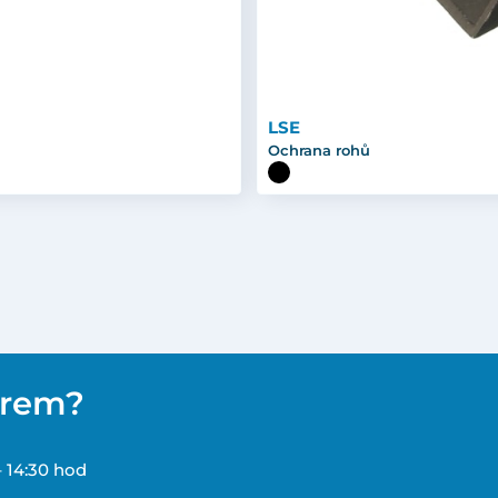
LSE
Ochrana rohů
ěrem?
– 14:30 hod