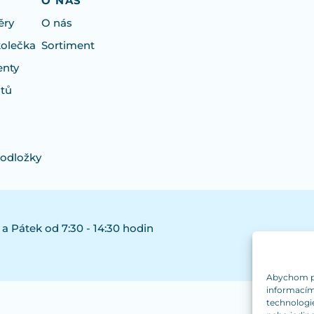
O NÁS
ěry
O nás
kolečka
Sortiment
enty
otů
podložky
 a Pátek od 7:30 - 14:30 hodin
Abychom pos
informacím 
technologi