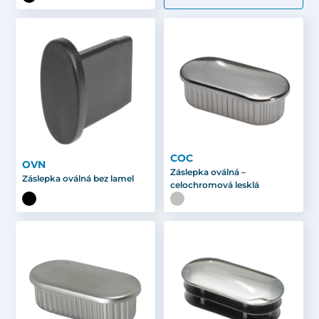
COC
OVN
Záslepka oválná –
Záslepka oválná bez lamel
celochromová lesklá