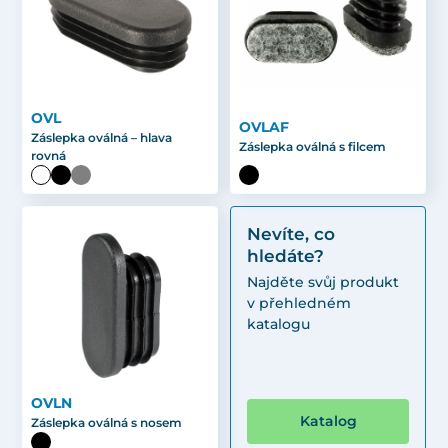
OVL
OVLAF
Záslepka oválná – hlava
Záslepka oválná s filcem
rovná
Nevíte, co
hledáte?
Najděte svůj produkt
v přehledném
katalogu
OVLN
Katalog
Záslepka oválná s nosem