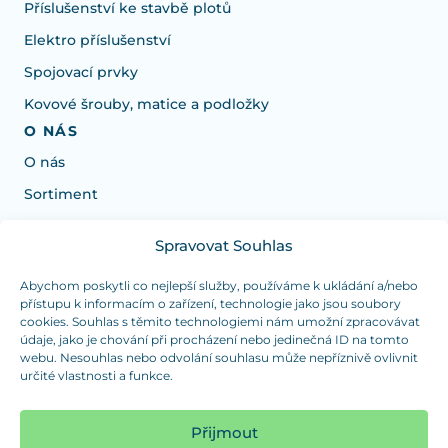
Příslušenství ke stavbě plotů
Elektro příslušenství
Spojovací prvky
Kovové šrouby, matice a podložky
O NÁS
O nás
Sortiment
Spravovat Souhlas
Potřebujete poradit s výběrem?
Jsme tu pro vás Pondělí-Čtvrtek od: 7:30 - 15:30 hodin
Abychom poskytli co nejlepší služby, používáme k ukládání a/nebo
přístupu k informacím o zařízení, technologie jako jsou soubory
a Pátek od 7:30 - 14:30 hodin
cookies. Souhlas s těmito technologiemi nám umožní zpracovávat
údaje, jako je chování při procházení nebo jedinečná ID na tomto
info@dualpraha.cz
+420 725 802 767
webu. Nesouhlas nebo odvolání souhlasu může nepříznivě ovlivnit
určité vlastnosti a funkce.
OSOBNÍ ODBĚR
(platba pouze v hotovosti)
Přijmout
Jsme tu pro vás Pondělí-Čtvrtek od: 7:30 - 15:30 hodin