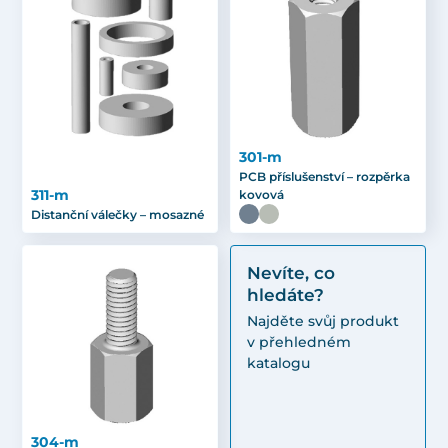
301-m
PCB příslušenství – rozpěrka
311-m
kovová
Distanční válečky – mosazné
Nevíte, co
hledáte?
Najděte svůj produkt
v přehledném
katalogu
304-m