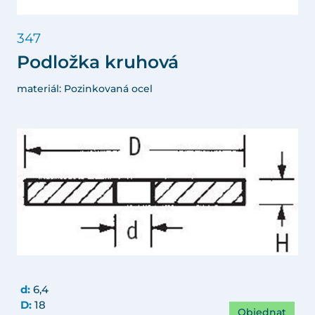
347
Podložka kruhová
materiál: Pozinkovaná ocel
d:
6,4
D:
18
Objednat