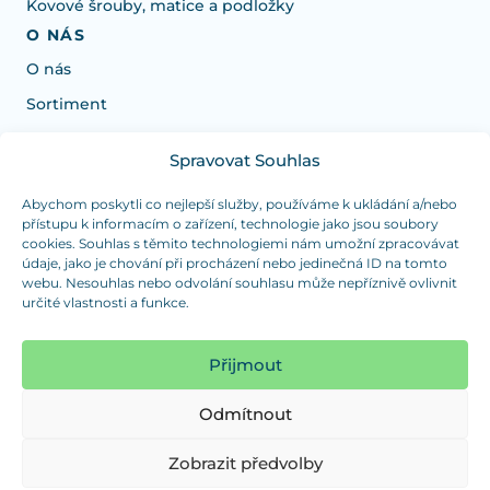
Kovové šrouby, matice a podložky
O NÁS
O nás
Sortiment
Spravovat Souhlas
Potřebujete poradit s výběrem?
Jsme tu pro vás Pondělí-Čtvrtek od: 7:30 - 15:30 hodin
Abychom poskytli co nejlepší služby, používáme k ukládání a/nebo
přístupu k informacím o zařízení, technologie jako jsou soubory
a Pátek od 7:30 - 14:30 hodin
cookies. Souhlas s těmito technologiemi nám umožní zpracovávat
údaje, jako je chování při procházení nebo jedinečná ID na tomto
info@dualpraha.cz
+420 725 802 767
webu. Nesouhlas nebo odvolání souhlasu může nepříznivě ovlivnit
určité vlastnosti a funkce.
OSOBNÍ ODBĚR
(platba pouze v hotovosti)
Přijmout
Jsme tu pro vás Pondělí-Čtvrtek od: 7:30 - 15:30 hodin
a Pátek od 7:30 - 14:30 hodin
Odmítnout
Zobrazit mapu
Zobrazit předvolby