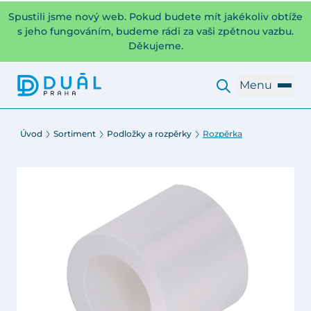
Spustili jsme nový web. Pokud budete mít jakékoliv obtíže
s jeho fungováním, budeme rádi za vaši zpětnou vazbu.
Děkujeme.
Menu
Úvod
Sortiment
Podložky a rozpěrky
Rozpěrka