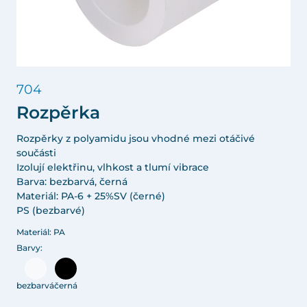
704
Rozpěrka
Rozpěrky z polyamidu jsou vhodné mezi otáčivé
součásti
Izolují elektřinu, vlhkost a tlumí vibrace
Barva: bezbarvá, černá
Materiál: PA-6 + 25%SV (černé)
PS (bezbarvé)
Materiál: PA
Barvy:
bezbarvá
černá