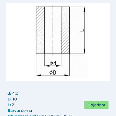
d:
4,2
D:
10
Objednat
L:
2
Barva:
černá