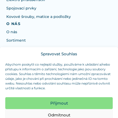
Spojovací prvky
Kovové šrouby, matice a podložky
O NÁS
O nás
Sortiment
Spravovat Souhlas
Potřebujete poradit s výběrem?
Jsme tu pro vás Pondělí-Čtvrtek od: 7:30 - 15:30 hodin
Abychom poskytli co nejlepší služby, používáme k ukládání a/nebo
přístupu k informacím o zařízení, technologie jako jsou soubory
a Pátek od 7:30 - 14:30 hodin
cookies. Souhlas s těmito technologiemi nám umožní zpracovávat
údaje, jako je chování při procházení nebo jedinečná ID na tomto
info@dualpraha.cz
+420 725 802 767
webu. Nesouhlas nebo odvolání souhlasu může nepříznivě ovlivnit
určité vlastnosti a funkce.
OSOBNÍ ODBĚR
(platba pouze v hotovosti)
Přijmout
Jsme tu pro vás Pondělí-Čtvrtek od: 7:30 - 15:30 hodin
a Pátek od 7:30 - 14:30 hodin
Odmítnout