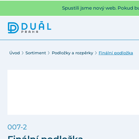
Spustili jsme nový web. Pokud b
Úvod
Sortiment
Podložky a rozpěrky
Finální podložka
007-2