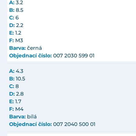
A:
3.2
B:
8.5
C:
6
D:
2.2
E:
1.2
F:
M3
Barva:
černá
Objednací číslo:
007 2030 599 01
A:
4.3
B:
10.5
C:
8
D:
2.8
E:
1.7
F:
M4
Barva:
bílá
Objednací číslo:
007 2040 500 01