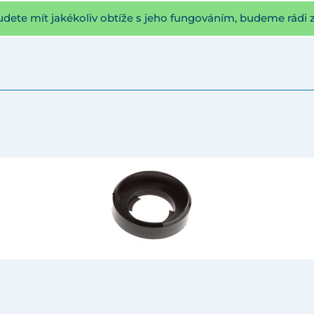
udete mít jakékoliv obtíže s jeho fungováním, budeme rádi 