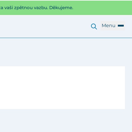
za vaši zpětnou vazbu. Děkujeme.
Menu