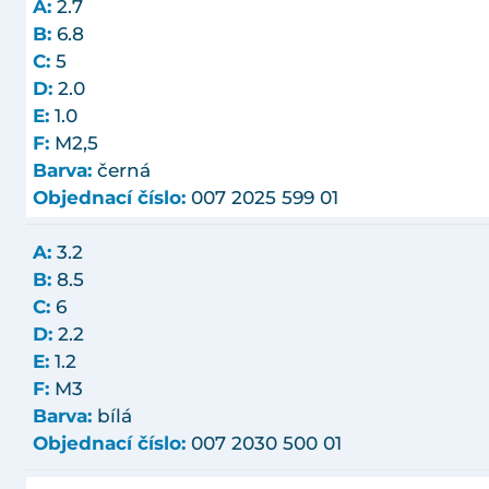
A:
2.7
B:
6.8
C:
5
D:
2.0
E:
1.0
F:
M2,5
Barva:
černá
Objednací číslo:
007 2025 599 01
A:
3.2
B:
8.5
C:
6
D:
2.2
E:
1.2
F:
M3
Barva:
bílá
Objednací číslo:
007 2030 500 01