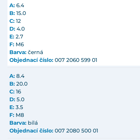
A:
6.4
B:
15.0
C:
12
D:
4.0
E:
2.7
F:
M6
Barva:
černá
Objednací číslo:
007 2060 599 01
A:
8.4
B:
20.0
C:
16
D:
5.0
E:
3.5
F:
M8
Barva:
bílá
Objednací číslo:
007 2080 500 01