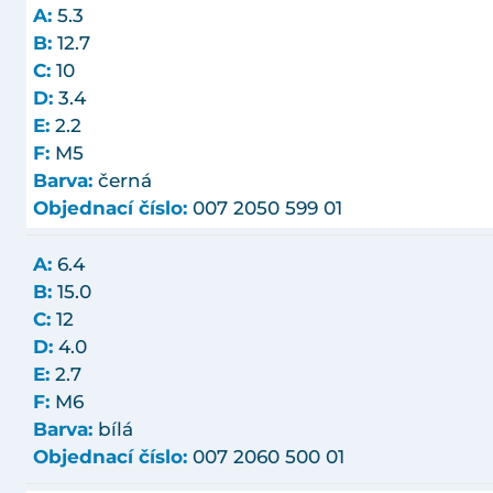
A:
5.3
B:
12.7
C:
10
D:
3.4
E:
2.2
F:
M5
Barva:
černá
Objednací číslo:
007 2050 599 01
A:
6.4
B:
15.0
C:
12
D:
4.0
E:
2.7
F:
M6
Barva:
bílá
Objednací číslo:
007 2060 500 01