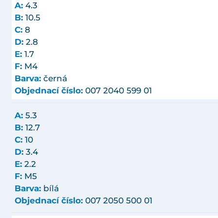
A:
4.3
B:
10.5
C:
8
D:
2.8
E:
1.7
F:
M4
Barva:
černá
Objednací číslo:
007 2040 599 01
A:
5.3
B:
12.7
C:
10
D:
3.4
E:
2.2
F:
M5
Barva:
bílá
Objednací číslo:
007 2050 500 01