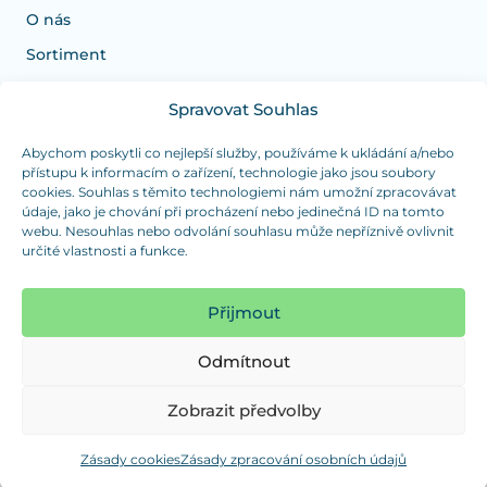
O nás
Sortiment
Spravovat Souhlas
Potřebujete poradit s výběrem?
Jsme tu pro vás Pondělí-Čtvrtek od: 7:30 - 15:30 hodin
Abychom poskytli co nejlepší služby, používáme k ukládání a/nebo
přístupu k informacím o zařízení, technologie jako jsou soubory
a Pátek od 7:30 - 14:30 hodin
cookies. Souhlas s těmito technologiemi nám umožní zpracovávat
údaje, jako je chování při procházení nebo jedinečná ID na tomto
info@dualpraha.cz
+420 725 802 767
webu. Nesouhlas nebo odvolání souhlasu může nepříznivě ovlivnit
určité vlastnosti a funkce.
OSOBNÍ ODBĚR
(platba pouze v hotovosti)
Přijmout
Jsme tu pro vás Pondělí-Čtvrtek od: 7:30 - 15:30 hodin
a Pátek od 7:30 - 14:30 hodin
Odmítnout
Zobrazit mapu
Zobrazit předvolby
Zásady cookies
Zásady zpracování osobních údajů