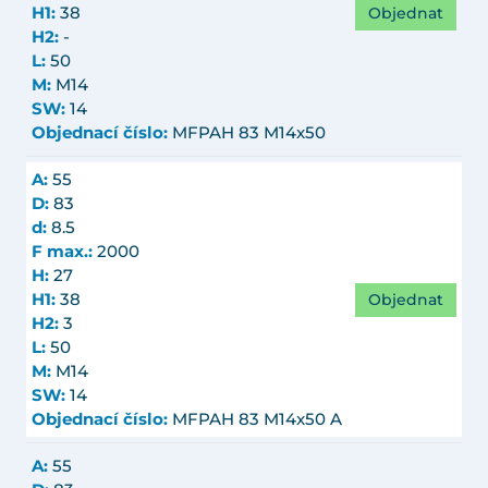
Objednat
H1:
38
H2:
-
L:
50
M:
M14
SW:
14
Objednací číslo:
MFPAH 83 M14x50
A:
55
D:
83
d:
8.5
F max.:
2000
H:
27
Objednat
H1:
38
H2:
3
L:
50
M:
M14
SW:
14
Objednací číslo:
MFPAH 83 M14x50 A
A:
55