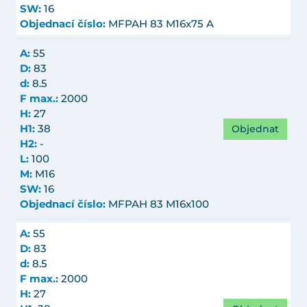
SW:
16
Objednací číslo:
MFPAH 83 M16x75 A
A:
55
D:
83
d:
8.5
F max.:
2000
H:
27
Objednat
H1:
38
H2:
-
L:
100
M:
M16
SW:
16
Objednací číslo:
MFPAH 83 M16x100
A:
55
D:
83
d:
8.5
F max.:
2000
H:
27