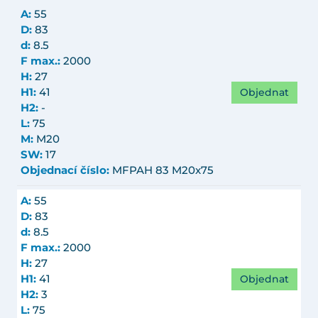
A:
55
D:
83
d:
8.5
F max.:
2000
H:
27
Objednat
H1:
41
H2:
-
L:
75
M:
M20
SW:
17
Objednací číslo:
MFPAH 83 M20x75
A:
55
D:
83
d:
8.5
F max.:
2000
H:
27
Objednat
H1:
41
H2:
3
L:
75