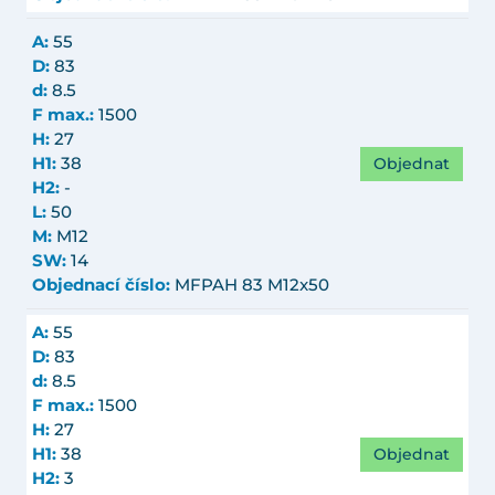
A:
55
D:
83
d:
8.5
F max.:
1500
H:
27
Objednat
H1:
38
H2:
-
L:
50
M:
M12
SW:
14
Objednací číslo:
MFPAH 83 M12x50
A:
55
D:
83
d:
8.5
F max.:
1500
H:
27
Objednat
H1:
38
H2:
3