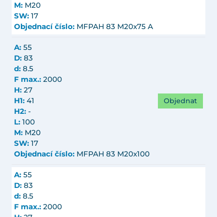
M:
M20
SW:
17
Objednací číslo:
MFPAH 83 M20x75 A
A:
55
D:
83
d:
8.5
F max.:
2000
H:
27
Objednat
H1:
41
H2:
-
L:
100
M:
M20
SW:
17
Objednací číslo:
MFPAH 83 M20x100
A:
55
D:
83
d:
8.5
F max.:
2000