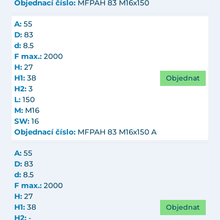
Objednací číslo:
MFPAH 83 M16x150
A:
55
D:
83
d:
8.5
F max.:
2000
H:
27
Objednat
H1:
38
H2:
3
L:
150
M:
M16
SW:
16
Objednací číslo:
MFPAH 83 M16x150 A
A:
55
D:
83
d:
8.5
F max.:
2000
H:
27
Objednat
H1:
38
H2:
-