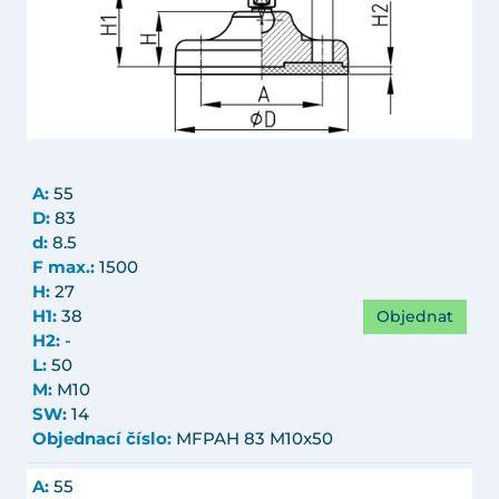
A:
55
D:
83
d:
8.5
F max.:
1500
H:
27
Objednat
H1:
38
H2:
-
L:
50
M:
M10
SW:
14
Objednací číslo:
MFPAH 83 M10x50
A:
55