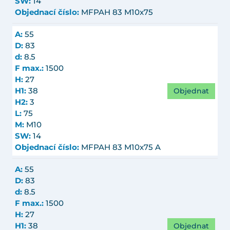
SW:
14
Objednací číslo:
MFPAH 83 M10x75
A:
55
D:
83
d:
8.5
F max.:
1500
H:
27
Objednat
H1:
38
H2:
3
L:
75
M:
M10
SW:
14
Objednací číslo:
MFPAH 83 M10x75 A
A:
55
D:
83
d:
8.5
F max.:
1500
H:
27
Objednat
H1:
38