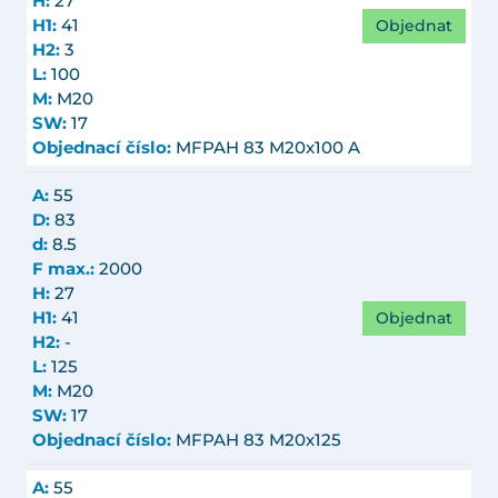
H:
27
Objednat
H1:
41
H2:
3
L:
100
M:
M20
SW:
17
Objednací číslo:
MFPAH 83 M20x100 A
A:
55
D:
83
d:
8.5
F max.:
2000
H:
27
Objednat
H1:
41
H2:
-
L:
125
M:
M20
SW:
17
Objednací číslo:
MFPAH 83 M20x125
A:
55