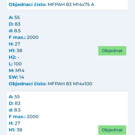
Objednací číslo:
MFPAH 83 M14x75 A
A:
55
D:
83
d:
8.5
F max.:
2000
H:
27
Objednat
H1:
38
H2:
-
L:
100
M:
M14
SW:
14
Objednací číslo:
MFPAH 83 M14x100
A:
55
D:
83
d:
8.5
F max.:
2000
H:
27
Objednat
H1:
38