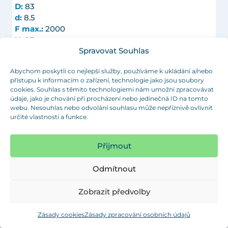
D:
83
d:
8.5
F max.:
2000
H:
27
Spravovat Souhlas
Objednat
H1:
41
H2:
3
Abychom poskytli co nejlepší služby, používáme k ukládání a/nebo
L:
125
přístupu k informacím o zařízení, technologie jako jsou soubory
M:
M20
cookies. Souhlas s těmito technologiemi nám umožní zpracovávat
SW:
17
údaje, jako je chování při procházení nebo jedinečná ID na tomto
Objednací číslo:
MFPAH 83 M20x125 A
webu. Nesouhlas nebo odvolání souhlasu může nepříznivě ovlivnit
určité vlastnosti a funkce.
A:
55
D:
83
Přijmout
d:
8.5
F max.:
2000
Odmítnout
H:
27
Objednat
H1:
41
Zobrazit předvolby
H2:
-
L:
150
Zásady cookies
Zásady zpracování osobních údajů
M:
M20