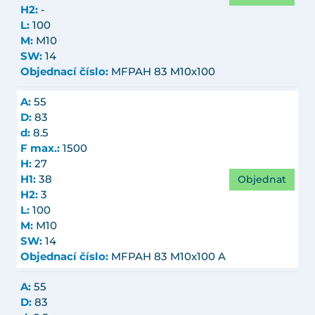
H2:
-
L:
100
M:
M10
SW:
14
Objednací číslo:
MFPAH 83 M10x100
A:
55
D:
83
d:
8.5
F max.:
1500
H:
27
Objednat
H1:
38
H2:
3
L:
100
M:
M10
SW:
14
Objednací číslo:
MFPAH 83 M10x100 A
A:
55
D:
83