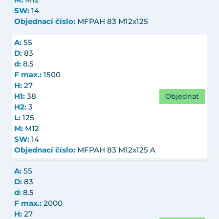
M:
M12
SW:
14
Objednací číslo:
MFPAH 83 M12x125
A:
55
D:
83
d:
8.5
F max.:
1500
H:
27
Objednat
H1:
38
H2:
3
L:
125
M:
M12
SW:
14
Objednací číslo:
MFPAH 83 M12x125 A
A:
55
D:
83
d:
8.5
F max.:
2000
H:
27