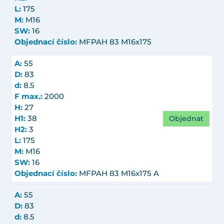
L:
175
M:
M16
SW:
16
Objednací číslo:
MFPAH 83 M16x175
A:
55
D:
83
d:
8.5
F max.:
2000
H:
27
Objednat
H1:
38
H2:
3
L:
175
M:
M16
SW:
16
Objednací číslo:
MFPAH 83 M16x175 A
A:
55
D:
83
d:
8.5