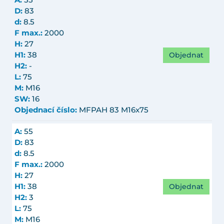
A:
55
D:
83
d:
8.5
F max.:
2000
H:
27
Objednat
H1:
38
H2:
-
L:
75
M:
M16
SW:
16
Objednací číslo:
MFPAH 83 M16x75
A:
55
D:
83
d:
8.5
F max.:
2000
H:
27
Objednat
H1:
38
H2:
3
L:
75
M:
M16