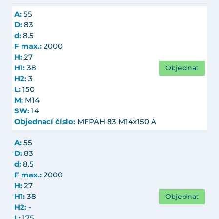
A:
55
D:
83
d:
8.5
F max.:
2000
H:
27
Objednat
H1:
38
H2:
3
L:
150
M:
M14
SW:
14
Objednací číslo:
MFPAH 83 M14x150 A
A:
55
D:
83
d:
8.5
F max.:
2000
H:
27
Objednat
H1:
38
H2:
-
L:
175