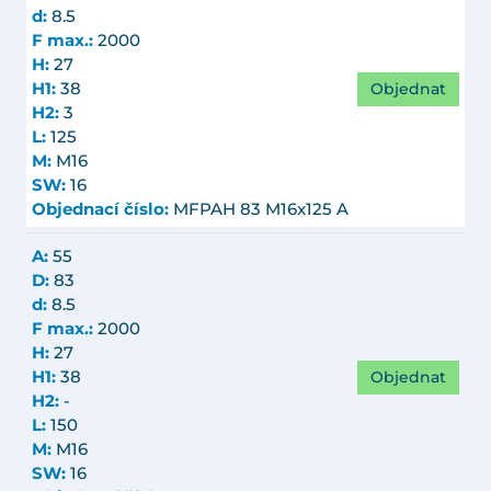
d:
8.5
F max.:
2000
H:
27
Objednat
H1:
38
H2:
3
L:
125
M:
M16
SW:
16
Objednací číslo:
MFPAH 83 M16x125 A
A:
55
D:
83
d:
8.5
F max.:
2000
H:
27
Objednat
H1:
38
H2:
-
L:
150
M:
M16
SW:
16