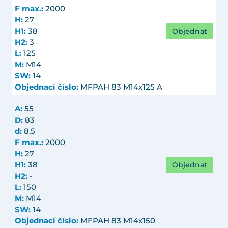
F max.:
2000
H:
27
Objednat
H1:
38
H2:
3
L:
125
M:
M14
SW:
14
Objednací číslo:
MFPAH 83 M14x125 A
A:
55
D:
83
d:
8.5
F max.:
2000
H:
27
Objednat
H1:
38
H2:
-
L:
150
M:
M14
SW:
14
Objednací číslo:
MFPAH 83 M14x150