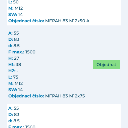
L:
50
M:
M12
SW:
14
Objednací číslo:
MFPAH 83 M12x50 A
A:
55
D:
83
d:
8.5
F max.:
1500
H:
27
Objednat
H1:
38
H2:
-
L:
75
M:
M12
SW:
14
Objednací číslo:
MFPAH 83 M12x75
A:
55
D:
83
d:
8.5
F max.:
1500