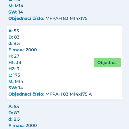
M:
M14
SW:
14
Objednací číslo:
MFPAH 83 M14x175
A:
55
D:
83
d:
8.5
F max.:
2000
H:
27
Objednat
H1:
38
H2:
3
L:
175
M:
M14
SW:
14
Objednací číslo:
MFPAH 83 M14x175 A
A:
55
D:
83
d:
8.5
F max.:
2000