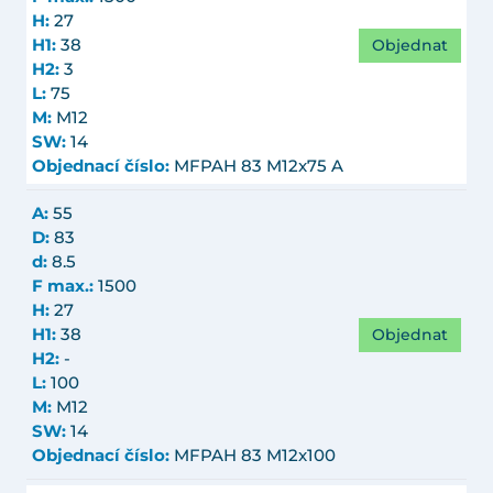
H:
27
Objednat
H1:
38
H2:
3
L:
75
M:
M12
SW:
14
Objednací číslo:
MFPAH 83 M12x75 A
A:
55
D:
83
d:
8.5
F max.:
1500
H:
27
Objednat
H1:
38
H2:
-
L:
100
M:
M12
SW:
14
Objednací číslo:
MFPAH 83 M12x100