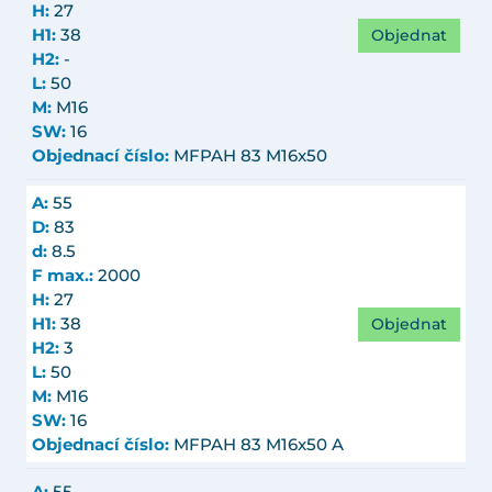
H:
27
Objednat
H1:
38
H2:
-
L:
50
M:
M16
SW:
16
Objednací číslo:
MFPAH 83 M16x50
A:
55
D:
83
d:
8.5
F max.:
2000
H:
27
Objednat
H1:
38
H2:
3
L:
50
M:
M16
SW:
16
Objednací číslo:
MFPAH 83 M16x50 A