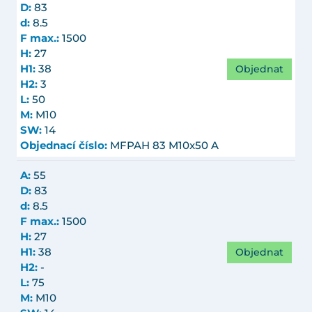
D:
83
d:
8.5
F max.:
1500
H:
27
Objednat
H1:
38
H2:
3
L:
50
M:
M10
SW:
14
Objednací číslo:
MFPAH 83 M10x50 A
A:
55
D:
83
d:
8.5
F max.:
1500
H:
27
Objednat
H1:
38
H2:
-
L:
75
M:
M10