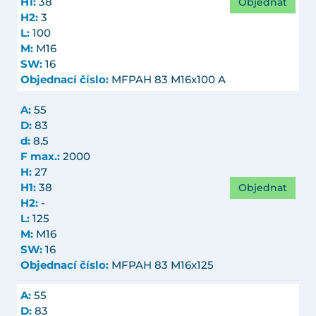
Objednat
H1:
38
H2:
3
L:
100
M:
M16
SW:
16
Objednací číslo:
MFPAH 83 M16x100 A
A:
55
D:
83
d:
8.5
F max.:
2000
H:
27
Objednat
H1:
38
H2:
-
L:
125
M:
M16
SW:
16
Objednací číslo:
MFPAH 83 M16x125
A:
55
D:
83