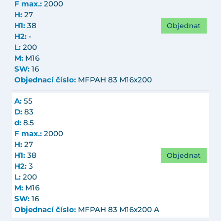
F max.:
2000
H:
27
Objednat
H1:
38
H2:
-
L:
200
M:
M16
SW:
16
Objednací číslo:
MFPAH 83 M16x200
A:
55
D:
83
d:
8.5
F max.:
2000
H:
27
Objednat
H1:
38
H2:
3
L:
200
M:
M16
SW:
16
Objednací číslo:
MFPAH 83 M16x200 A