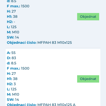
d:
8.5
F max.:
1500
H:
27
Objednat
H1:
38
H2:
-
L:
125
M:
M10
SW:
14
Objednací číslo:
MFPAH 83 M10x125
A:
55
D:
83
d:
8.5
F max.:
1500
H:
27
Objednat
H1:
38
H2:
3
L:
125
M:
M10
SW:
14
Objednací číslo:
MFPAH 83 M10x125 A