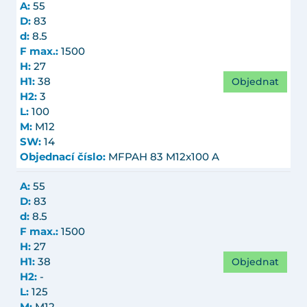
A:
55
D:
83
d:
8.5
F max.:
1500
H:
27
Objednat
H1:
38
H2:
3
L:
100
M:
M12
SW:
14
Objednací číslo:
MFPAH 83 M12x100 A
A:
55
D:
83
d:
8.5
F max.:
1500
H:
27
Objednat
H1:
38
H2:
-
L:
125