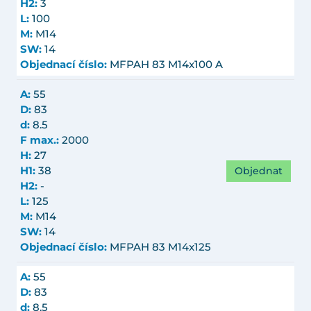
H2:
3
L:
100
M:
M14
SW:
14
Objednací číslo:
MFPAH 83 M14x100 A
A:
55
D:
83
d:
8.5
F max.:
2000
H:
27
Objednat
H1:
38
H2:
-
L:
125
M:
M14
SW:
14
Objednací číslo:
MFPAH 83 M14x125
A:
55
D:
83
d:
8.5