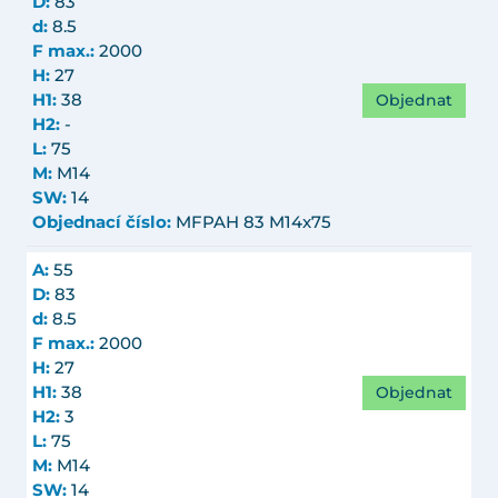
D:
83
d:
8.5
F max.:
2000
H:
27
Objednat
H1:
38
H2:
-
L:
75
M:
M14
SW:
14
Objednací číslo:
MFPAH 83 M14x75
A:
55
D:
83
d:
8.5
F max.:
2000
H:
27
Objednat
H1:
38
H2:
3
L:
75
M:
M14
SW:
14