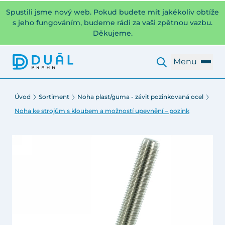
Spustili jsme nový web. Pokud budete mít jakékoliv obtíže
s jeho fungováním, budeme rádi za vaši zpětnou vazbu.
Děkujeme.
Menu
Úvod
Sortiment
Noha plast/guma - závit pozinkovaná ocel
Noha ke strojům s kloubem a možností upevnění – pozink