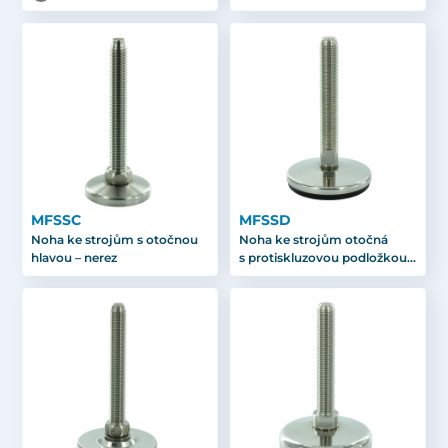
MFSSC
MFSSD
Noha ke strojům s otočnou
Noha ke strojům otočná
hlavou – nerez
s protiskluzovou podložkou –
nerez