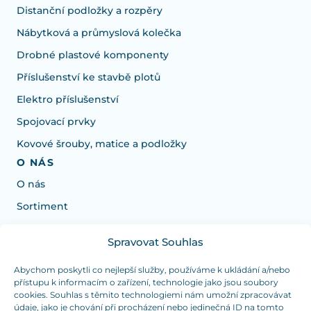
Distanční podložky a rozpěry
Nábytková a průmyslová kolečka
Drobné plastové komponenty
Příslušenství ke stavbě plotů
Elektro příslušenství
Spojovací prvky
Kovové šrouby, matice a podložky
O NÁS
O nás
Sortiment
Spravovat Souhlas
Potřebujete poradit s výběrem?
Jsme tu pro vás Pondělí-Čtvrtek od: 7:30 - 15:30 hodin
Abychom poskytli co nejlepší služby, používáme k ukládání a/nebo
přístupu k informacím o zařízení, technologie jako jsou soubory
a Pátek od 7:30 - 14:30 hodin
cookies. Souhlas s těmito technologiemi nám umožní zpracovávat
údaje, jako je chování při procházení nebo jedinečná ID na tomto