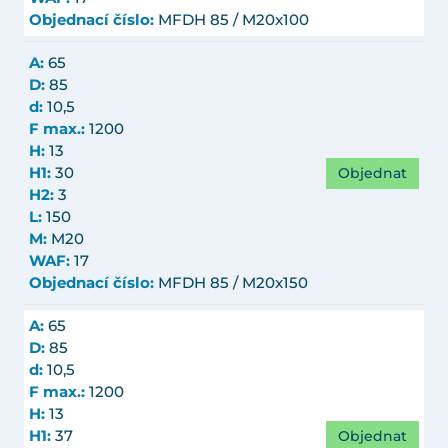
Objednací číslo:
MFDH 85 / M20x100
A:
65
D:
85
d:
10,5
F max.:
1200
H:
13
Objednat
H1:
30
H2:
3
L:
150
M:
M20
WAF:
17
Objednací číslo:
MFDH 85 / M20x150
A:
65
D:
85
d:
10,5
F max.:
1200
H:
13
Objednat
H1:
37