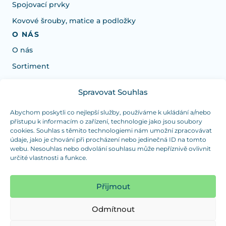
Spojovací prvky
Kovové šrouby, matice a podložky
O NÁS
O nás
Sortiment
Spravovat Souhlas
Potřebujete poradit s výběrem?
Jsme tu pro vás Pondělí-Čtvrtek od: 7:30 - 15:30 hodin
Abychom poskytli co nejlepší služby, používáme k ukládání a/nebo
přístupu k informacím o zařízení, technologie jako jsou soubory
a Pátek od 7:30 - 14:30 hodin
cookies. Souhlas s těmito technologiemi nám umožní zpracovávat
údaje, jako je chování při procházení nebo jedinečná ID na tomto
info@dualpraha.cz
+420 725 802 767
webu. Nesouhlas nebo odvolání souhlasu může nepříznivě ovlivnit
určité vlastnosti a funkce.
OSOBNÍ ODBĚR
(platba pouze v hotovosti)
Přijmout
Jsme tu pro vás Pondělí-Čtvrtek od: 7:30 - 15:30 hodin
a Pátek od 7:30 - 14:30 hodin
Odmítnout
Zobrazit mapu