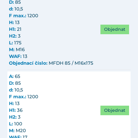
D:
85
d:
10,5
F max.:
1200
H:
13
Objednat
H1:
21
H2:
3
L:
175
M:
M16
WAF:
13
Objednací číslo:
MFDH 85 / M16x175
A:
65
D:
85
d:
10,5
F max.:
1200
H:
13
Objednat
H1:
36
H2:
3
L:
100
M:
M20
WAF:
17