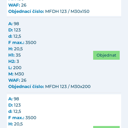
WAF:
26
Objednací číslo:
MFDH 123 / M30x150
A:
98
D:
123
d:
12,5
F max.:
3500
H:
20,5
Objednat
H1:
35
H2:
3
L:
200
M:
M30
WAF:
26
Objednací číslo:
MFDH 123 / M30x200
A:
98
D:
123
d:
12,5
F max.:
3500
H:
20,5