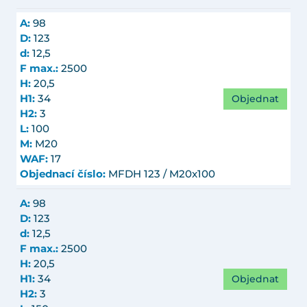
A:
98
D:
123
d:
12,5
F max.:
2500
H:
20,5
Objednat
H1:
34
H2:
3
L:
100
M:
M20
WAF:
17
Objednací číslo:
MFDH 123 / M20x100
A:
98
D:
123
d:
12,5
F max.:
2500
H:
20,5
Objednat
H1:
34
H2:
3