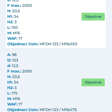
d:
12,5
F max.:
2000
H:
20,5
Objednat
H1:
34
H2:
3
L:
150
M:
M16
WAF:
17
Objednací číslo:
MFDH 123 / M16x150
A:
98
D:
123
d:
12,5
F max.:
2000
H:
20,5
Objednat
H1:
34
H2:
3
L:
175
M:
M16
WAF:
17
Objednací číslo:
MFDH 123 / M16x175