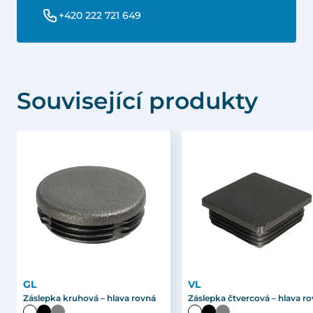
+420 222 721 649
Související produkty
GL
VL
Záslepka kruhová – hlava rovná
Záslepka čtvercová – hlava r