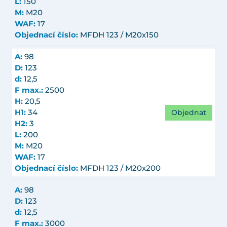
L:
150
M:
M20
WAF:
17
Objednací číslo:
MFDH 123 / M20x150
A:
98
D:
123
d:
12,5
F max.:
2500
H:
20,5
Objednat
H1:
34
H2:
3
L:
200
M:
M20
WAF:
17
Objednací číslo:
MFDH 123 / M20x200
A:
98
D:
123
d:
12,5
F max.:
3000