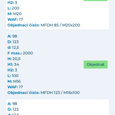
H2:
3
L:
200
M:
M20
WAF:
17
Objednací číslo:
MFDH 85 / M20x200
A:
98
D:
123
d:
12,5
F max.:
2000
H:
20,5
Objednat
H1:
34
H2:
3
L:
100
M:
M16
WAF:
17
Objednací číslo:
MFDH 123 / M16x100
A:
98
D:
123