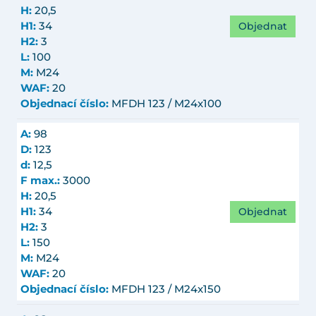
H:
20,5
Objednat
H1:
34
H2:
3
L:
100
M:
M24
WAF:
20
Objednací číslo:
MFDH 123 / M24x100
A:
98
D:
123
d:
12,5
F max.:
3000
H:
20,5
Objednat
H1:
34
H2:
3
L:
150
M:
M24
WAF:
20
Objednací číslo:
MFDH 123 / M24x150