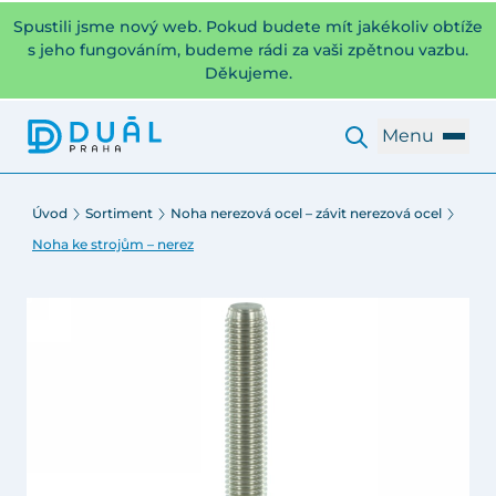
Spustili jsme nový web. Pokud budete mít jakékoliv obtíže
s jeho fungováním, budeme rádi za vaši zpětnou vazbu.
Děkujeme.
Menu
Úvod
Sortiment
Noha nerezová ocel – závit nerezová ocel
Noha ke strojům – nerez