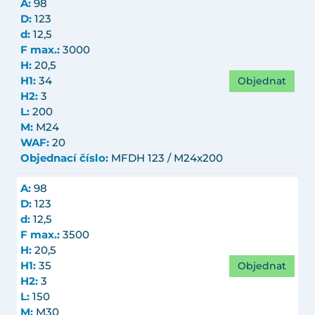
A:
98
D:
123
d:
12,5
F max.:
3000
H:
20,5
Objednat
H1:
34
H2:
3
L:
200
M:
M24
WAF:
20
Objednací číslo:
MFDH 123 / M24x200
A:
98
D:
123
d:
12,5
F max.:
3500
H:
20,5
Objednat
H1:
35
H2:
3
L:
150
M:
M30