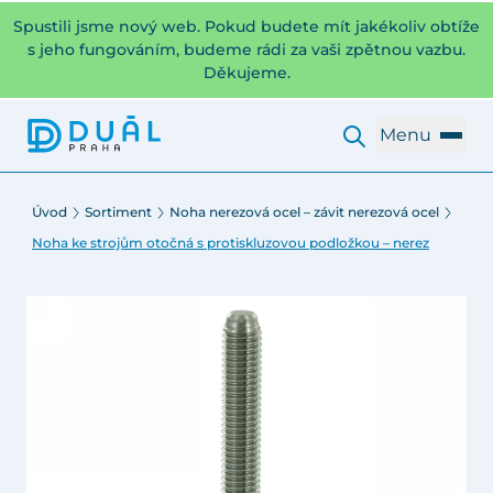
Spustili jsme nový web. Pokud budete mít jakékoliv obtíže
s jeho fungováním, budeme rádi za vaši zpětnou vazbu.
Děkujeme.
Menu
Úvod
Sortiment
Noha nerezová ocel – závit nerezová ocel
Noha ke strojům otočná s protiskluzovou podložkou – nerez