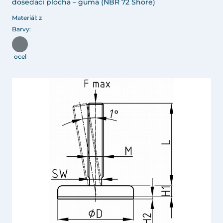
dosedací plocha – guma (NBR 72 Shore)
Materiál: z
Barvy:
ocel