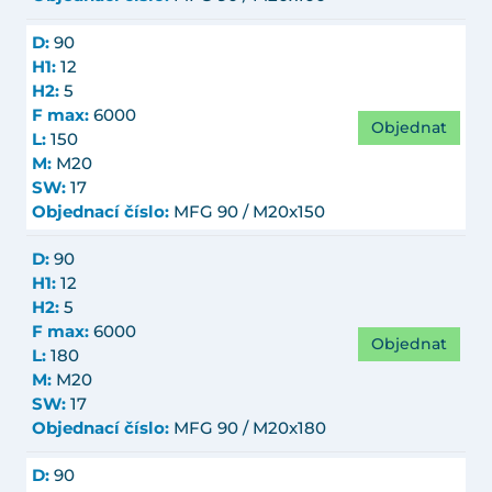
D:
90
H1:
12
H2:
5
F max:
6000
Objednat
L:
150
M:
M20
SW:
17
Objednací číslo:
MFG 90 / M20x150
D:
90
H1:
12
H2:
5
F max:
6000
Objednat
L:
180
M:
M20
SW:
17
Objednací číslo:
MFG 90 / M20x180
D:
90