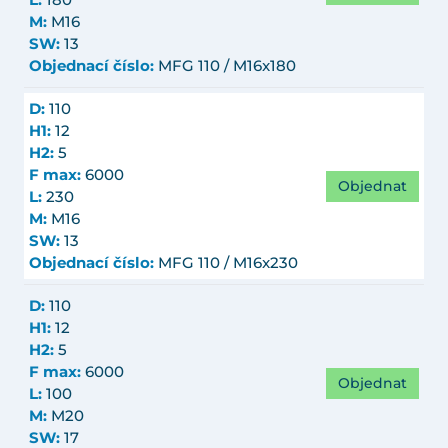
L:
180
M:
M16
SW:
13
Objednací číslo:
MFG 110 / M16x180
D:
110
H1:
12
H2:
5
F max:
6000
Objednat
L:
230
M:
M16
SW:
13
Objednací číslo:
MFG 110 / M16x230
D:
110
H1:
12
H2:
5
F max:
6000
Objednat
L:
100
M:
M20
SW:
17