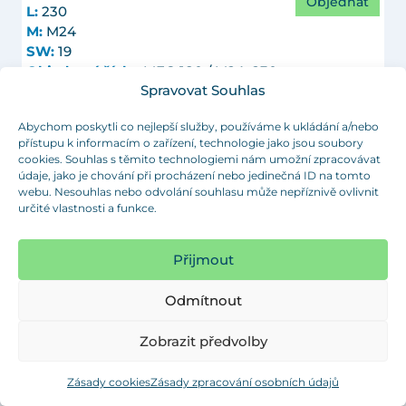
Objednat
L:
230
M:
M24
SW:
19
Objednací číslo:
MFG 180 / M24x230
Spravovat Souhlas
D:
180
Abychom poskytli co nejlepší služby, používáme k ukládání a/nebo
H1:
14
přístupu k informacím o zařízení, technologie jako jsou soubory
H2:
5
cookies. Souhlas s těmito technologiemi nám umožní zpracovávat
F max:
6000
údaje, jako je chování při procházení nebo jedinečná ID na tomto
Objednat
L:
100
webu. Nesouhlas nebo odvolání souhlasu může nepříznivě ovlivnit
určité vlastnosti a funkce.
M:
M30
SW:
24
Objednací číslo:
MFG 180 / M30x100
Přijmout
D:
180
Odmítnout
H1:
14
H2:
5
Zobrazit předvolby
F max:
6000
Objednat
L:
150
Zásady cookies
Zásady zpracování osobních údajů
M:
M30