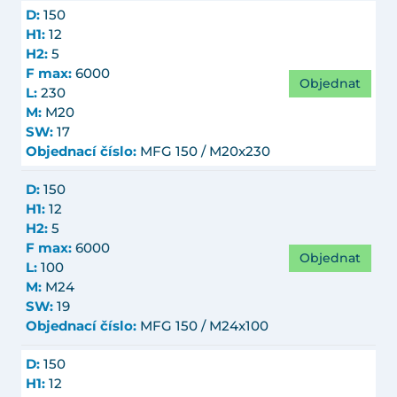
D:
150
H1:
12
H2:
5
F max:
6000
Objednat
L:
230
M:
M20
SW:
17
Objednací číslo:
MFG 150 / M20x230
D:
150
H1:
12
H2:
5
F max:
6000
Objednat
L:
100
M:
M24
SW:
19
Objednací číslo:
MFG 150 / M24x100
D:
150
H1:
12