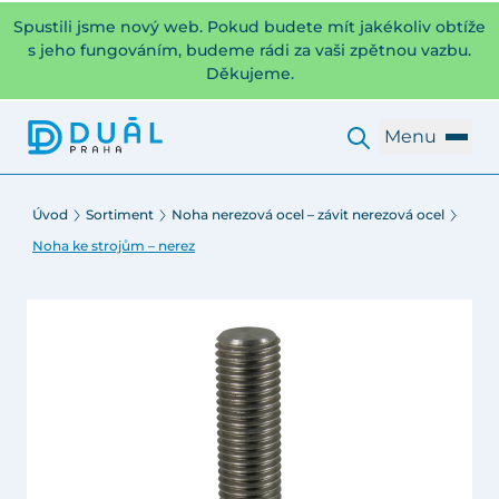
Spustili jsme nový web. Pokud budete mít jakékoliv obtíže
s jeho fungováním, budeme rádi za vaši zpětnou vazbu.
Děkujeme.
Menu
Úvod
Sortiment
Noha nerezová ocel – závit nerezová ocel
Noha ke strojům – nerez