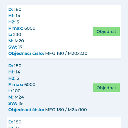
D:
180
H1:
14
H2:
5
F max:
6000
Objednat
L:
230
M:
M20
SW:
17
Objednací číslo:
MFG 180 / M20x230
D:
180
H1:
14
H2:
5
F max:
6000
Objednat
L:
100
M:
M24
SW:
19
Objednací číslo:
MFG 180 / M24x100
D:
180