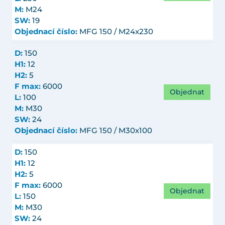
M:
M24
SW:
19
Objednací číslo:
MFG 150 / M24x230
D:
150
H1:
12
H2:
5
F max:
6000
Objednat
L:
100
M:
M30
SW:
24
Objednací číslo:
MFG 150 / M30x100
D:
150
H1:
12
H2:
5
F max:
6000
Objednat
L:
150
M:
M30
SW:
24