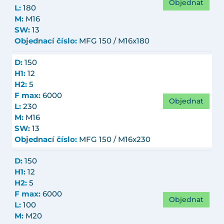
Objednat
L:
180
M:
M16
SW:
13
Objednací číslo:
MFG 150 / M16x180
D:
150
H1:
12
H2:
5
F max:
6000
Objednat
L:
230
M:
M16
SW:
13
Objednací číslo:
MFG 150 / M16x230
D:
150
H1:
12
H2:
5
F max:
6000
Objednat
L:
100
M:
M20