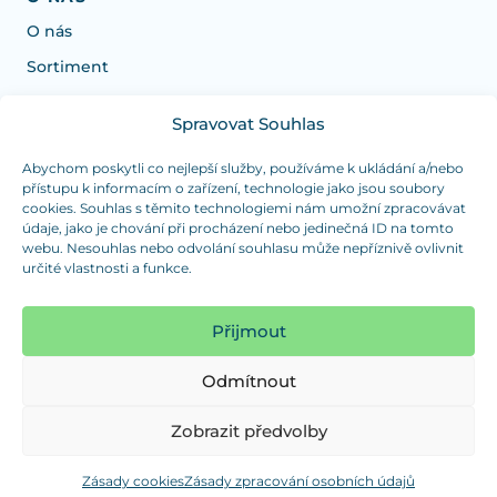
O nás
Sortiment
Spravovat Souhlas
Potřebujete poradit s výběrem?
Jsme tu pro vás Pondělí-Čtvrtek od: 7:30 - 15:30 hodin
Abychom poskytli co nejlepší služby, používáme k ukládání a/nebo
přístupu k informacím o zařízení, technologie jako jsou soubory
a Pátek od 7:30 - 14:30 hodin
cookies. Souhlas s těmito technologiemi nám umožní zpracovávat
údaje, jako je chování při procházení nebo jedinečná ID na tomto
info@dualpraha.cz
+420 725 802 767
webu. Nesouhlas nebo odvolání souhlasu může nepříznivě ovlivnit
určité vlastnosti a funkce.
OSOBNÍ ODBĚR
(platba pouze v hotovosti)
Přijmout
Jsme tu pro vás Pondělí-Čtvrtek od: 7:30 - 15:30 hodin
a Pátek od 7:30 - 14:30 hodin
Odmítnout
Zobrazit mapu
Zobrazit předvolby
Zásady cookies
Zásady zpracování osobních údajů