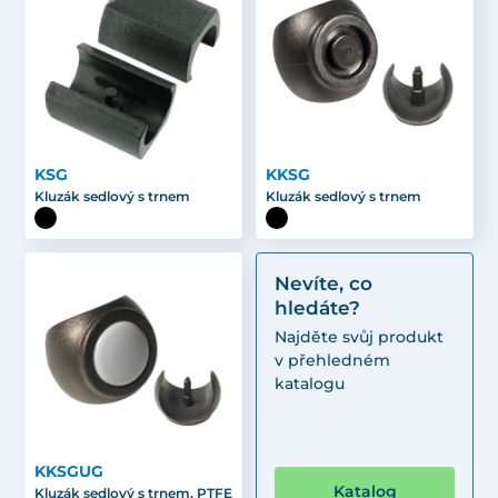
KSG
KKSG
Kluzák sedlový s trnem
Kluzák sedlový s trnem
Nevíte, co
hledáte?
Najděte svůj produkt
v přehledném
katalogu
KKSGUG
Katalog
Kluzák sedlový s trnem, PTFE