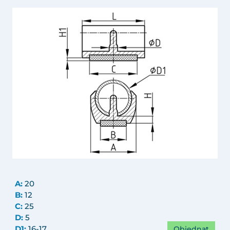
A:
20
B:
12
C:
25
D:
5
Objednat
D1:
16-17