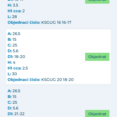
H:
3.5
H1 cca:
2
L:
28
Objednací číslo:
KSGUG 16 16-17
A:
26.5
B:
15
C:
25
D:
5.6
Objednat
D1:
18-20
H:
4
H1 cca:
2.5
L:
30
Objednací číslo:
KSGUG 20 18-20
A:
26.5
B:
15
C:
25
D:
5.6
Objednat
D1:
21-22