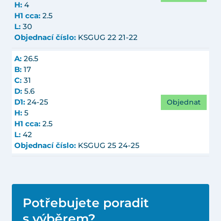
H:
4
H1 cca:
2.5
L:
30
Objednací číslo:
KSGUG 22 21-22
A:
26.5
B:
17
C:
31
D:
5.6
Objednat
D1:
24-25
H:
5
H1 cca:
2.5
L:
42
Objednací číslo:
KSGUG 25 24-25
Potřebujete poradit
s výběrem?