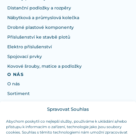
Distanční podložky a rozpěry
Nábytková a průmyslová kolečka
Drobné plastové komponenty
Příslušenství ke stavbě plotů
Elektro příslušenství
Spojovací prvky
Kovové šrouby, matice a podložky
O NÁS
O nás
Sortiment
Spravovat Souhlas
Potřebujete poradit s výběrem?
Jsme tu pro vás Pondělí-Čtvrtek od: 7:30 - 15:30 hodin
Abychom poskytli co nejlepší služby, používáme k ukládání a/nebo
přístupu k informacím o zařízení, technologie jako jsou soubory
a Pátek od 7:30 - 14:30 hodin
cookies. Souhlas s těmito technologiemi nám umožní zpracovávat