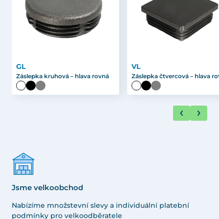
GL
VL
Záslepka kruhová – hlava rovná
Záslepka čtvercová – hlava r
Jsme velkoobchod
Nabízíme množstevní slevy a individuální platební
podmínky pro velkoodběratele