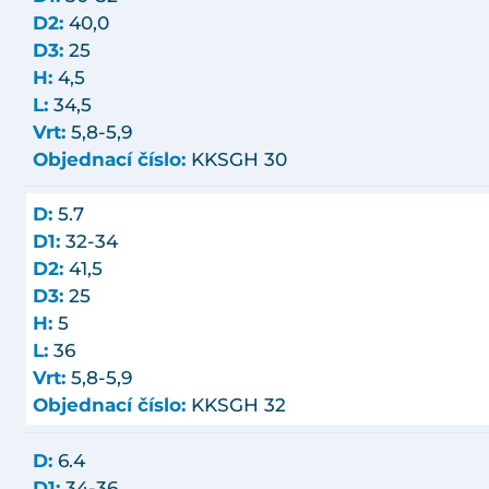
D2:
40,0
D3:
25
H:
4,5
L:
34,5
Vrt:
5,8-5,9
Objednací číslo:
KKSGH 30
D:
5.7
D1:
32-34
D2:
41,5
D3:
25
H:
5
L:
36
Vrt:
5,8-5,9
Objednací číslo:
KKSGH 32
D:
6.4
D1:
34-36