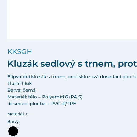
KKSGH
Kluzák sedlový s trnem, pro
Elipsoidní kluzák s trnem, protiskluzová dosedací ploc
Tlumí hluk
Barva: černá
Materiál: tělo – Polyamid 6 (PA 6)
dosedací plocha – PVC-P/TPE
Materiál: t
Barvy: