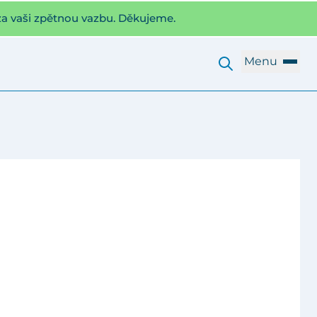
za vaši zpětnou vazbu. Děkujeme.
Menu