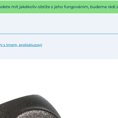
udete mít jakékoliv obtíže s jeho fungováním, budeme rádi 
ý s trnem, protiskluzový