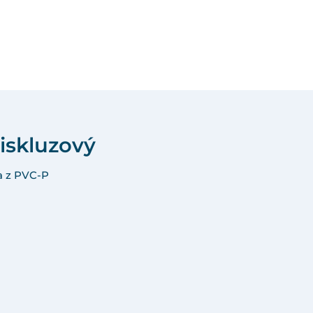
tiskluzový
ha z PVC-P