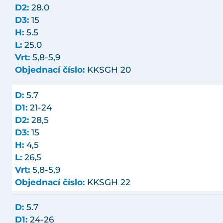
D2:
28.0
D3:
15
H:
5.5
L:
25.0
Vrt:
5,8-5,9
Objednací číslo:
KKSGH 20
D:
5.7
D1:
21-24
D2:
28,5
D3:
15
H:
4,5
L:
26,5
Vrt:
5,8-5,9
Objednací číslo:
KKSGH 22
D:
5.7
D1:
24-26