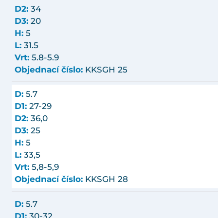
D2:
34
D3:
20
H:
5
L:
31.5
Vrt:
5.8-5.9
Objednací číslo:
KKSGH 25
D:
5.7
D1:
27-29
D2:
36,0
D3:
25
H:
5
L:
33,5
Vrt:
5,8-5,9
Objednací číslo:
KKSGH 28
D:
5.7
D1:
30-32