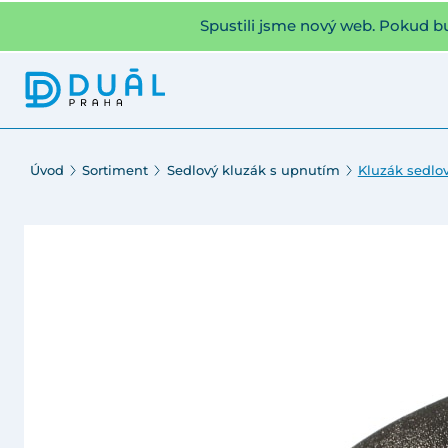
Spustili jsme nový web. Pokud b
Úvod
Sortiment
Sedlový kluzák s upnutím
Kluzák sedlov