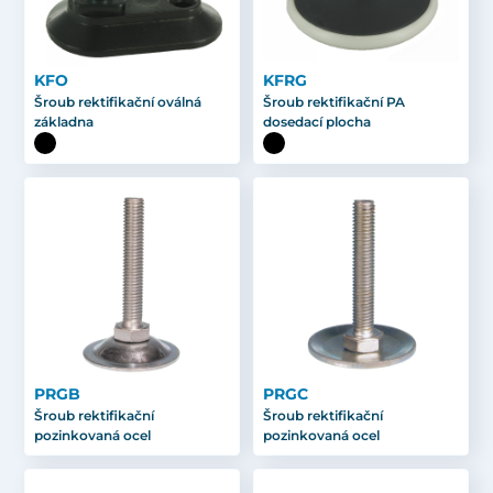
KFO
KFRG
Šroub rektifikační oválná
Šroub rektifikační PA
základna
dosedací plocha
PRGB
PRGC
Šroub rektifikační
Šroub rektifikační
pozinkovaná ocel
pozinkovaná ocel