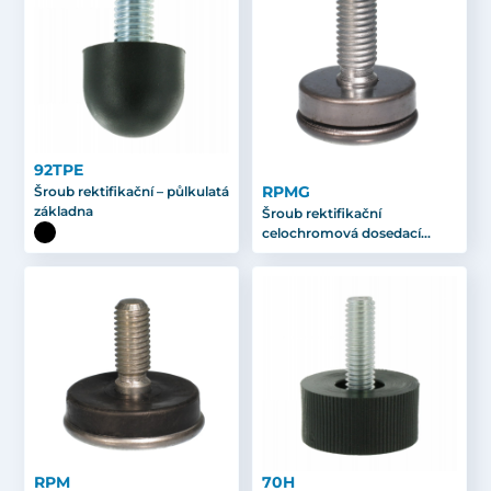
92TPE
RPMG
Šroub rektifikační – půlkulatá
základna
Šroub rektifikační
celochromová dosedací
plocha
RPM
70H