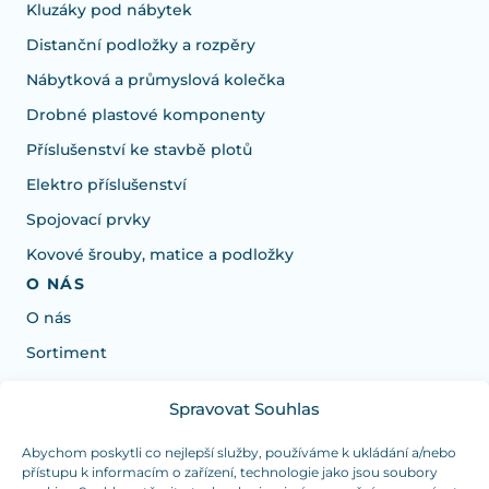
Kluzáky pod nábytek
Distanční podložky a rozpěry
Nábytková a průmyslová kolečka
Drobné plastové komponenty
Příslušenství ke stavbě plotů
Elektro příslušenství
Spojovací prvky
Kovové šrouby, matice a podložky
O NÁS
O nás
Sortiment
Spravovat Souhlas
Potřebujete poradit s výběrem?
Jsme tu pro vás Pondělí-Čtvrtek od: 7:30 - 15:30 hodin
Abychom poskytli co nejlepší služby, používáme k ukládání a/nebo
přístupu k informacím o zařízení, technologie jako jsou soubory
a Pátek od 7:30 - 14:30 hodin