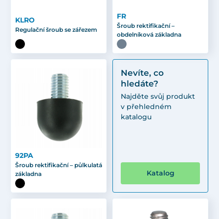
FR
KLRO
Šroub rektifikační –
Regulační šroub se zářezem
obdelníková základna
Nevíte, co
hledáte?
Najděte svůj produkt
v přehledném
katalogu
92PA
Šroub rektifikační – půlkulatá
Katalog
základna