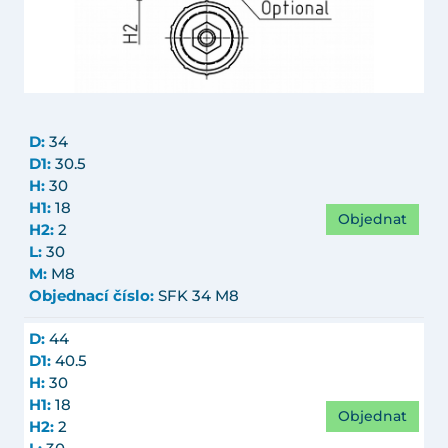
D:
34
D1:
30.5
H:
30
H1:
18
Objednat
H2:
2
L:
30
M:
M8
Objednací číslo:
SFK 34 M8
D:
44
D1:
40.5
H:
30
H1:
18
Objednat
H2:
2