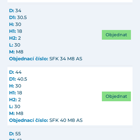
D:
34
D1:
30.5
H:
30
H1:
18
Objednat
H2:
2
L:
30
M:
M8
Objednací číslo:
SFK 34 M8 AS
D:
44
D1:
40.5
H:
30
H1:
18
Objednat
H2:
2
L:
30
M:
M8
Objednací číslo:
SFK 40 M8 AS
D:
55