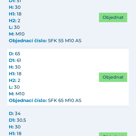
D1:
51
H:
30
H1:
18
Objednat
H2:
2
L:
30
M:
M10
Objednací číslo:
SFK 55 M10 AS
D:
65
D1:
61
H:
30
H1:
18
Objednat
H2:
2
L:
30
M:
M10
Objednací číslo:
SFK 65 M10 AS
D:
34
D1:
30.5
H:
30
H1:
18