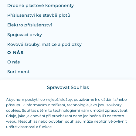
Drobné plastové komponenty
Příslušenství ke stavbě plotů
Elektro příslušenství
Spojovací prvky
Kovové šrouby, matice a podložky
O NÁS
O nás
Sortiment
Spravovat Souhlas
Potřebujete poradit s výběrem?
Jsme tu pro vás Pondělí-Čtvrtek od: 7:30 - 15:30 hodin
Abychom poskytli co nejlepší služby, používáme k ukládání a/nebo
přístupu k informacím o zařízení, technologie jako jsou soubory
a Pátek od 7:30 - 14:30 hodin
cookies. Souhlas s těmito technologiemi nám umožní zpracovávat
údaje, jako je chování při procházení nebo jedinečná ID na tomto
info@dualpraha.cz
+420 725 802 767
webu. Nesouhlas nebo odvolání souhlasu může nepříznivě ovlivnit
určité vlastnosti a funkce.
OSOBNÍ ODBĚR