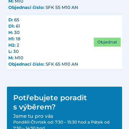
M:
M10
Objednací číslo:
SFK 55 M10 AN
D:
65
D1:
61
H:
30
H1:
18
Objednat
H2:
2
L:
30
M:
M10
Objednací číslo:
SFK 65 M10 AN
Potřebujete poradit
s výběrem?
Jsme tu pro vás
Pondělí-Čtvrtek od: 7:30 – 15:30 hod a Pátek od
7:30 – 14:30 hod