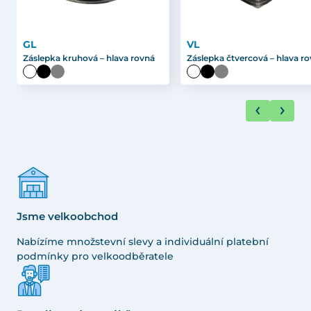
GL
VL
Záslepka kruhová – hlava rovná
Záslepka čtvercová – hlava r
Jsme velkoobchod
Nabízíme množstevní slevy a individuální platební
podmínky pro velkoodběratele