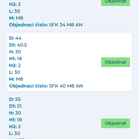
Objednat
H2:
2
L:
30
M:
M8
Objednací číslo:
SFK 34 M8 AN
D:
44
D1:
40.5
H:
30
H1:
18
Objednat
H2:
2
L:
30
M:
M8
Objednací číslo:
SFK 40 M8 AN
D:
55
D1:
51
H:
30
H1:
18
Objednat
H2:
2
L:
30