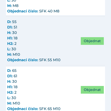
L:
30
M:
M8
Objednací číslo:
SFK 40 M8
D:
55
D1:
51
H:
30
H1:
18
Objednat
H2:
2
L:
30
M:
M10
Objednací číslo:
SFK 55 M10
D:
65
D1:
61
H:
30
H1:
18
Objednat
H2:
2
L:
30
M:
M10
Objednací číslo:
SFK 65 M10