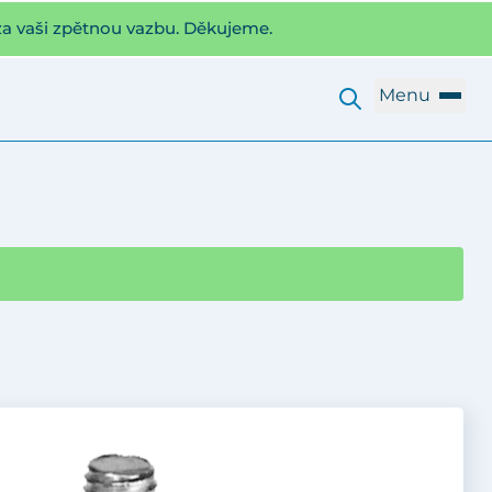
za vaši zpětnou vazbu. Děkujeme.
Menu