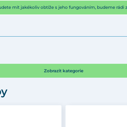
udete mít jakékoliv obtíže s jeho fungováním, budeme rádi 
Zobrazit kategorie
by