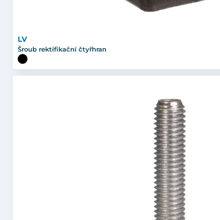
LV
Šroub rektifikační čtyřhran