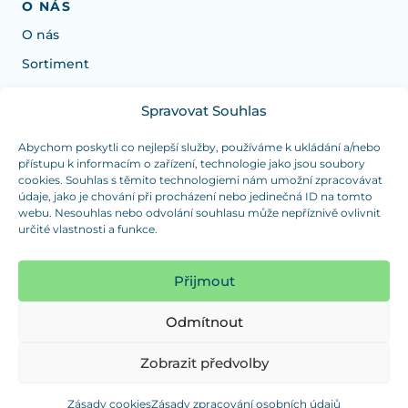
O NÁS
O nás
Sortiment
Spravovat Souhlas
Potřebujete poradit s výběrem?
Jsme tu pro vás Pondělí-Čtvrtek od: 7:30 - 15:30 hodin
Abychom poskytli co nejlepší služby, používáme k ukládání a/nebo
přístupu k informacím o zařízení, technologie jako jsou soubory
a Pátek od 7:30 - 14:30 hodin
cookies. Souhlas s těmito technologiemi nám umožní zpracovávat
údaje, jako je chování při procházení nebo jedinečná ID na tomto
info@dualpraha.cz
+420 725 802 767
webu. Nesouhlas nebo odvolání souhlasu může nepříznivě ovlivnit
určité vlastnosti a funkce.
OSOBNÍ ODBĚR
(platba pouze v hotovosti)
Přijmout
Jsme tu pro vás Pondělí-Čtvrtek od: 7:30 - 15:30 hodin
a Pátek od 7:30 - 14:30 hodin
Odmítnout
Zobrazit mapu
Zobrazit předvolby
Zásady cookies
Zásady zpracování osobních údajů