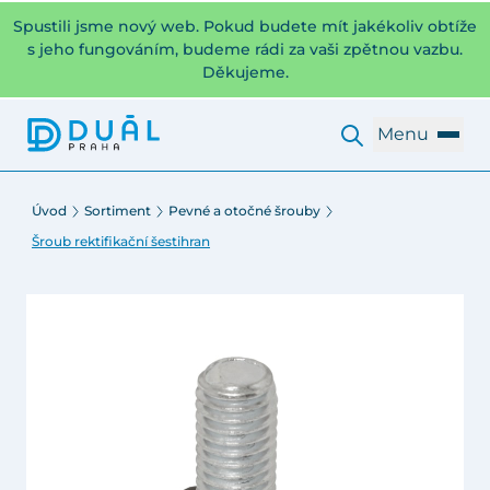
Spustili jsme nový web. Pokud budete mít jakékoliv obtíže
s jeho fungováním, budeme rádi za vaši zpětnou vazbu.
Děkujeme.
Menu
Úvod
Sortiment
Pevné a otočné šrouby
Šroub rektifikační šestihran