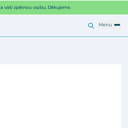
za vaši zpětnou vazbu. Děkujeme.
Menu