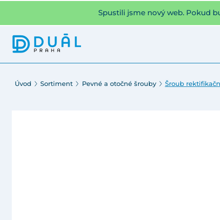
Spustili jsme nový web. Pokud b
Úvod
Sortiment
Pevné a otočné šrouby
Šroub rektifikač