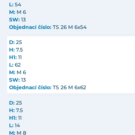
L:
54
M:
M 6
SW:
13
Objednací číslo:
TS 26 M 6x54
D:
25
H:
7.5
H1:
11
L:
62
M:
M 6
SW:
13
Objednací číslo:
TS 26 M 6x62
D:
25
H:
7.5
H1:
11
L:
14
M:
M 8