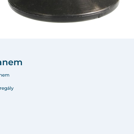
hranem
ranem
regály