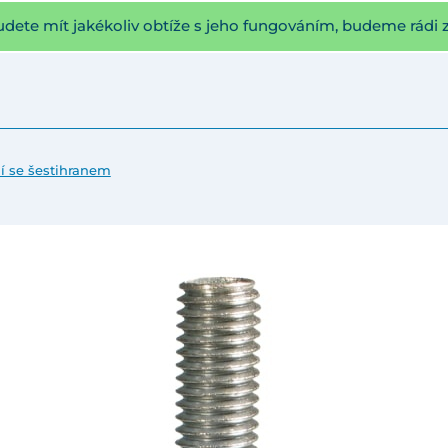
udete mít jakékoliv obtíže s jeho fungováním, budeme rádi 
ní se šestihranem