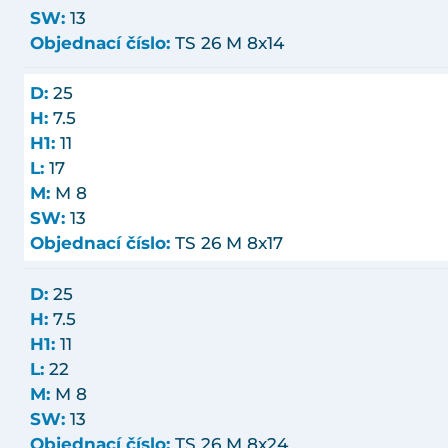
SW:
13
Objednací číslo:
TS 26 M 8x14
D:
25
H:
7.5
H1:
11
L:
17
M:
M 8
SW:
13
Objednací číslo:
TS 26 M 8x17
D:
25
H:
7.5
H1:
11
L:
22
M:
M 8
SW:
13
Objednací číslo:
TS 26 M 8x24