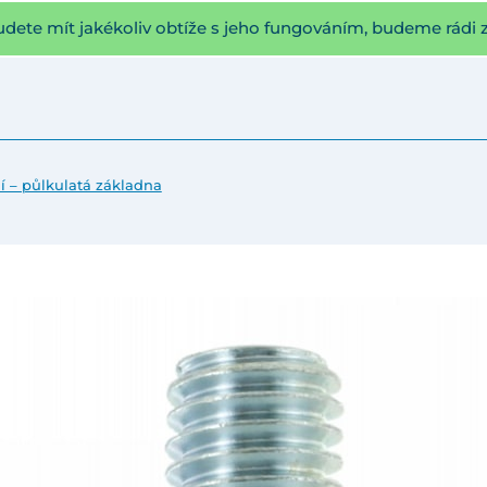
udete mít jakékoliv obtíže s jeho fungováním, budeme rádi 
ní – půlkulatá základna