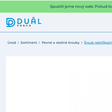
Spustili jsme nový web. Pokud b
Úvod
Sortiment
Pevné a otočné šrouby
Šroub rektifikač