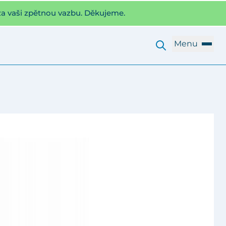
za vaši zpětnou vazbu. Děkujeme.
Menu