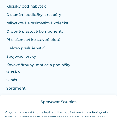
Kluzáky pod nábytek
Distanční podložky a rozpěry
Nábytková a průmyslová kolečka
Drobné plastové komponenty
Příslušenství ke stavbě plotů
Elektro příslušenství
Spojovací prvky
Kovové šrouby, matice a podložky
O NÁS
O nás
Sortiment
Spravovat Souhlas
Potřebujete poradit s výběrem?
Jsme tu pro vás Pondělí-Čtvrtek od: 7:30 - 15:30 hodin
Abychom poskytli co nejlepší služby, používáme k ukládání a/nebo
přístupu k informacím o zařízení, technologie jako jsou soubory