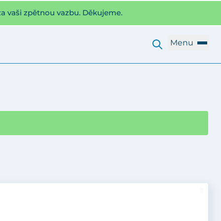
za vaši zpětnou vazbu. Děkujeme.
Menu