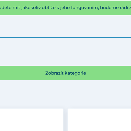
udete mít jakékoliv obtíže s jeho fungováním, budeme rádi 
Zobrazit kategorie