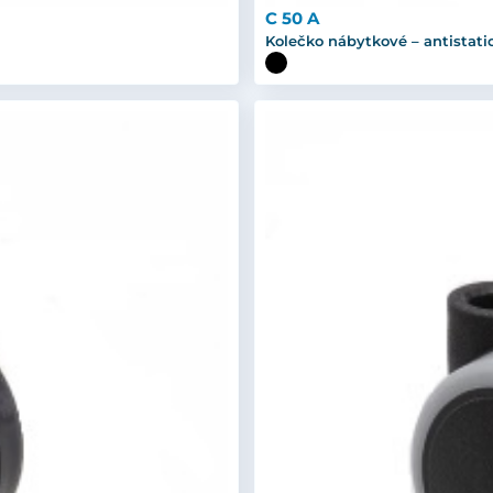
C 50 A
Kolečko nábytkové – antistati