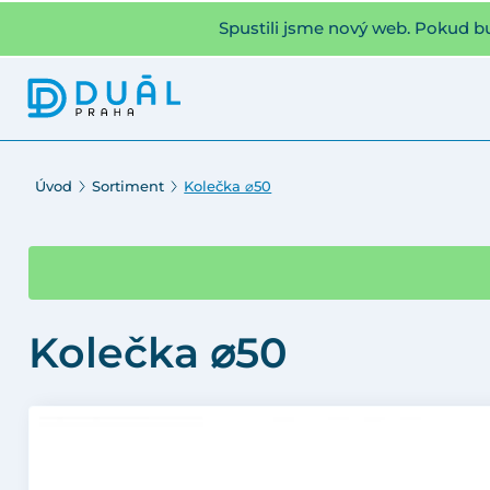
Spustili jsme nový web. Pokud b
Úvod
Sortiment
Kolečka ⌀50
Kolečka ⌀50