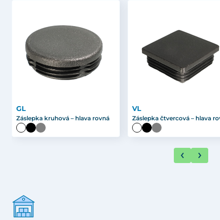
GL
VL
Záslepka kruhová – hlava rovná
Záslepka čtvercová – hlava r