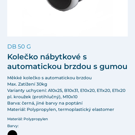
DB 50 G
Kolečko nábytkové s
automatickou brzdou s gumou
Měkké kolečko s automatickou brzdou
Max. Zatížení 30kg
Varianty uchycení: A10x25, B10x31, E10x20, E11x20, E11x20
pl. kroužek (protihlučný), M10x10
Barva: černá, jiné barvy na poptání
Materiál: Polypropylen, termoplastický elastomer
Materiál: Polypropylen
Barvy: